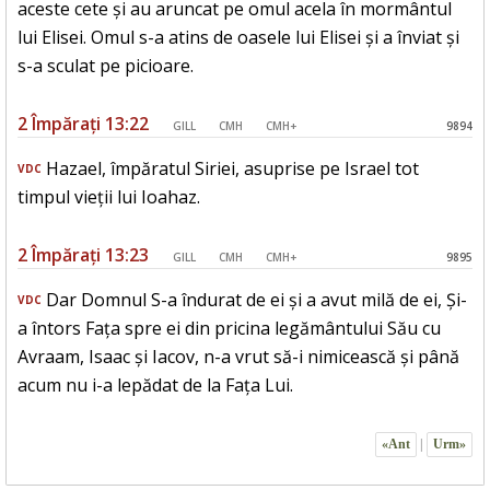
aceste cete și au aruncat pe omul acela în mormântul
lui Elisei. Omul s-a atins de oasele lui Elisei și a înviat și
s-a sculat pe picioare.
2 Împărați 13:22
GILL
CMH
CMH+
9894
Hazael, împăratul Siriei, asuprise pe Israel tot
VDC
timpul vieții lui Ioahaz.
2 Împărați 13:23
GILL
CMH
CMH+
9895
Dar Domnul S-a îndurat de ei și a avut milă de ei, Și-
VDC
a întors Fața spre ei din pricina legământului Său cu
Avraam, Isaac și Iacov, n-a vrut să-i nimicească și până
acum nu i-a lepădat de la Fața Lui.
«Ant
|
Urm»