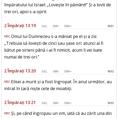
împăratului lui Israel: „Lovește în pământ!” Și a lovit de
trei ori, apoi s-a oprit.
2 Împărați 13:19
GILL
CMH
CMH+
9891
Omul lui Dumnezeu s-a mâniat pe el și a zis:
VDC
„Trebuia să lovești de cinci sau șase ori: atunci ai fi
bătut pe sirieni până i-ai fi nimicit, acum îi vei bate
numai de trei ori.”
2 Împărați 13:20
GILL
CMH
CMH+
9892
Elisei a murit și a fost îngropat. În anul următor, au
VDC
intrat în țară niște cete de moabiți.
2 Împărați 13:21
GILL
CMH
CMH+
9893
Și, pe când îngropau un om, iată că au zărit una din
VDC