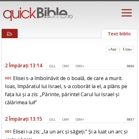
Text biblic
«Ant
|
Urm»
2 Împărați 13:14
GILL
CMH
CMH+
9886
Elisei s-a îmbolnăvit de o boală, de care a murit.
VDC
Ioas, împăratul lui Israel, s-a coborât la el, a plâns pe
fața lui și a zis: „Părinte, părinte! Carul lui Israel și
călărimea lui!”
2 Împărați 13:15
GILL
CMH
CMH+
9887
Elisei i-a zis: „Ia un arc și săgeți.” Și a luat un arc și
VDC