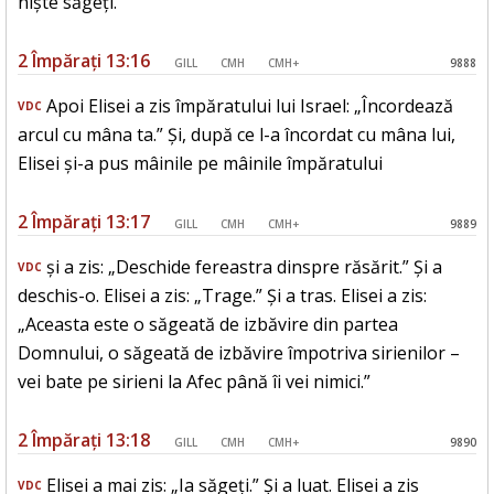
niște săgeți.
2 Împărați 13:16
GILL
CMH
CMH+
9888
Apoi Elisei a zis împăratului lui Israel: „Încordează
VDC
arcul cu mâna ta.” Și, după ce l-a încordat cu mâna lui,
Elisei și-a pus mâinile pe mâinile împăratului
2 Împărați 13:17
GILL
CMH
CMH+
9889
și a zis: „Deschide fereastra dinspre răsărit.” Și a
VDC
deschis-o. Elisei a zis: „Trage.” Și a tras. Elisei a zis:
„Aceasta este o săgeată de izbăvire din partea
Domnului, o săgeată de izbăvire împotriva sirienilor –
vei bate pe sirieni la Afec până îi vei nimici.”
2 Împărați 13:18
GILL
CMH
CMH+
9890
Elisei a mai zis: „Ia săgeți.” Și a luat. Elisei a zis
VDC