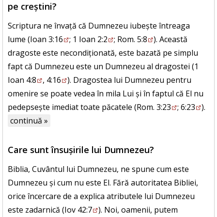
pe creștini?
Scriptura ne învață că Dumnezeu iubește întreaga
lume (
Ioan 3:16
;
1 Ioan 2:2
;
Rom. 5:8
). Această
dragoste este necondiționată, este bazată pe simplu
fapt că Dumnezeu este un Dumnezeu al dragostei (
1
Ioan 4:8
,
4:16
). Dragostea lui Dumnezeu pentru
omenire se poate vedea în mila Lui și în faptul că El nu
pedepsește imediat toate păcatele (
Rom. 3:23
;
6:23
).
continuă »
Care sunt însușirile lui Dumnezeu?
Biblia, Cuvântul lui Dumnezeu, ne spune cum este
Dumnezeu și cum nu este El. Fără autoritatea Bibliei,
orice încercare de a explica atributele lui Dumnezeu
este zadarnică (
Iov 42:7
). Noi, oamenii, putem