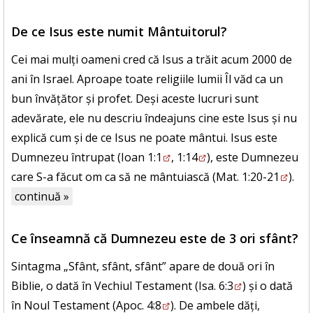
De ce Isus este numit Mântuitorul?
Cei mai mulți oameni cred că Isus a trăit acum 2000 de
ani în Israel. Aproape toate religiile lumii Îl văd ca un
bun învățător și profet. Deși aceste lucruri sunt
adevărate, ele nu descriu îndeajuns cine este Isus și nu
explică cum și de ce Isus ne poate mântui. Isus este
Dumnezeu întrupat (
Ioan 1:1
,
1:14
), este Dumnezeu
care S-a făcut om ca să ne mântuiască (
Mat. 1:20-21
).
continuă »
Ce înseamnă că Dumnezeu este de 3 ori sfânt?
Sintagma „Sfânt, sfânt, sfânt” apare de două ori în
Biblie, o dată în Vechiul Testament (
Isa. 6:3
) și o dată
în Noul Testament (
Apoc. 4:8
). De ambele dăți,