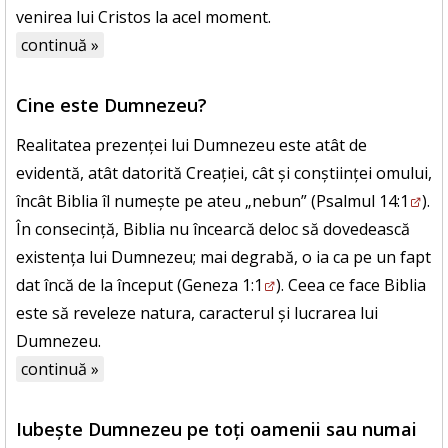
venirea lui Cristos la acel moment.
continuă »
Cine este Dumnezeu?
Realitatea prezenței lui Dumnezeu este atât de
evidentă, atât datorită Creației, cât și conștiinței omului,
încât Biblia îl numește pe ateu „nebun” (
Psalmul 14:1
).
În consecință, Biblia nu încearcă deloc să dovedească
existența lui Dumnezeu; mai degrabă, o ia ca pe un fapt
dat încă de la început (
Geneza 1:1
). Ceea ce face Biblia
este să reveleze natura, caracterul și lucrarea lui
Dumnezeu.
continuă »
Iubește Dumnezeu pe toți oamenii sau numai