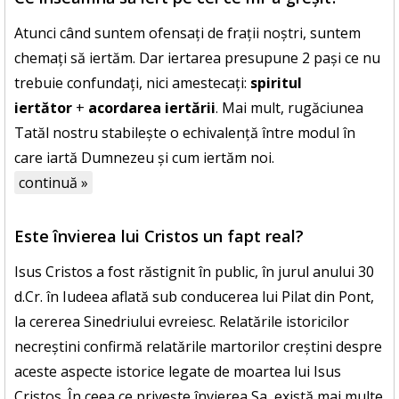
Atunci când suntem ofensați de frații noștri, suntem
chemați să iertăm. Dar iertarea presupune 2 pași ce nu
trebuie confundați, nici amestecați:
spiritul
iertător
+
acordarea iertării
. Mai mult, rugăciunea
Tatăl nostru stabilește o echivalență între modul în
care iartă Dumnezeu și cum iertăm noi.
continuă »
Este învierea lui Cristos un fapt real?
Isus Cristos a fost răstignit în public, în jurul anului 30
d.Cr. în Iudeea aflată sub conducerea lui Pilat din Pont,
la cererea Sinedriului evreiesc. Relatările istoricilor
necreștini confirmă relatările martorilor creștini despre
aceste aspecte istorice legate de moartea lui Isus
Cristos. În ceea ce privește învierea Sa, există mai multe