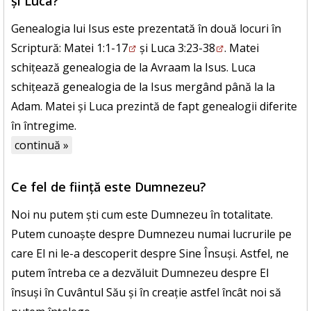
și Luca?
Genealogia lui Isus este prezentată în două locuri în
Scriptură:
Matei 1:1-17
și
Luca 3:23-38
. Matei
schițează genealogia de la Avraam la Isus. Luca
schițează genealogia de la Isus mergând până la la
Adam. Matei și Luca prezintă de fapt genealogii diferite
în întregime.
continuă »
Ce fel de ființă este Dumnezeu?
Noi nu putem ști cum este Dumnezeu în totalitate.
Putem cunoaște despre Dumnezeu numai lucrurile pe
care El ni le-a descoperit despre Sine Însuși. Astfel, ne
putem întreba ce a dezvăluit Dumnezeu despre El
însuși în Cuvântul Său și în creație astfel încât noi să