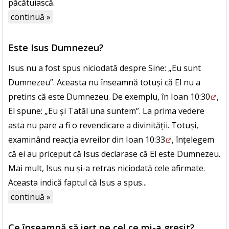
păcătuiască.
continuă »
Este Isus Dumnezeu?
Isus nu a fost spus niciodată despre Sine: „Eu sunt
Dumnezeu”. Aceasta nu înseamnă totuși că El nu a
pretins că este Dumnezeu. De exemplu, în
Ioan 10:30
,
El spune: „Eu și Tatăl una suntem”. La prima vedere
asta nu pare a fi o revendicare a divinității. Totuși,
examinând reacția evreilor din
Ioan 10:33
, înțelegem
că ei au priceput că Isus declarase că El este Dumnezeu.
Mai mult, Isus nu și-a retras niciodată cele afirmate.
Aceasta indică faptul că Isus a spus...
continuă »
Ce înseamnă să iert pe cel ce mi-a greșit?