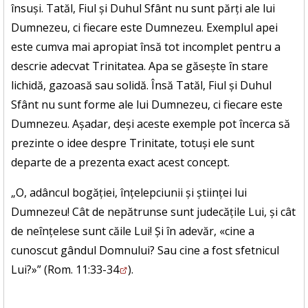
însuși. Tatăl, Fiul și Duhul Sfânt nu sunt părți ale lui
Dumnezeu, ci fiecare este Dumnezeu. Exemplul apei
este cumva mai apropiat însă tot incomplet pentru a
descrie adecvat Trinitatea. Apa se găsește în stare
lichidă, gazoasă sau solidă. Însă Tatăl, Fiul și Duhul
Sfânt nu sunt forme ale lui Dumnezeu, ci fiecare este
Dumnezeu. Așadar, deși aceste exemple pot încerca să
prezinte o idee despre Trinitate, totuși ele sunt
departe de a prezenta exact acest concept.
„O, adâncul bogăției, înțelepciunii și științei lui
Dumnezeu! Cât de nepătrunse sunt judecățile Lui, și cât
de neînțelese sunt căile Lui! Și în adevăr, «cine a
cunoscut gândul Domnului? Sau cine a fost sfetnicul
Lui?»” (
Rom. 11:33-34
).