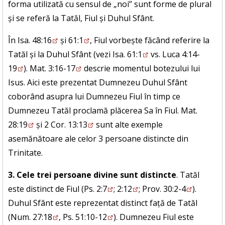
forma utilizată cu sensul de „noi” sunt forme de plural
și se referă la Tatăl, Fiul și Duhul Sfânt.
În
Isa. 48:16
și
61:1
, Fiul vorbește făcând referire la
Tatăl și la Duhul Sfânt (vezi
Isa. 61:1
vs.
Luca 4:14-
19
).
Mat. 3:16-17
descrie momentul botezului lui
Isus. Aici este prezentat Dumnezeu Duhul Sfânt
coborând asupra lui Dumnezeu Fiul în timp ce
Dumnezeu Tatăl proclamă plăcerea Sa în Fiul.
Mat.
28:19
și
2 Cor. 13:13
sunt alte exemple
asemănătoare ale celor 3 persoane distincte din
Trinitate.
3. Cele trei persoane divine sunt distincte
. Tatăl
este distinct de Fiul (
Ps. 2:7
;
2:12
;
Prov. 30:2-4
).
Duhul Sfânt este reprezentat distinct față de Tatăl
(
Num. 27:18
,
Ps. 51:10-12
). Dumnezeu Fiul este