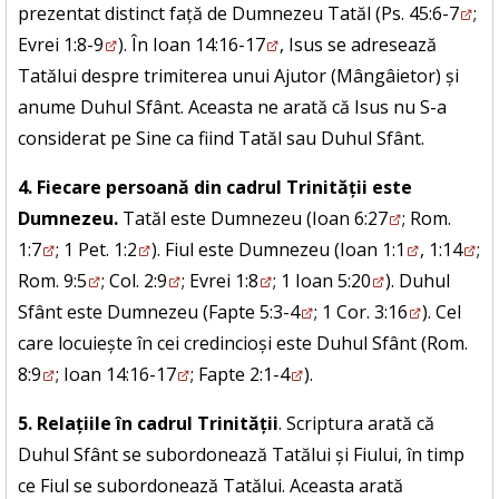
prezentat distinct față de Dumnezeu Tatăl (
Ps. 45:6-7
;
Evrei 1:8-9
). În
Ioan 14:16-17
, Isus se adresează
Tatălui despre trimiterea unui Ajutor (Mângâietor) și
anume Duhul Sfânt. Aceasta ne arată că Isus nu S-a
considerat pe Sine ca fiind Tatăl sau Duhul Sfânt.
4. Fiecare persoană din cadrul Trinității este
Dumnezeu.
Tatăl este Dumnezeu (
Ioan 6:27
;
Rom.
1:7
;
1 Pet. 1:2
). Fiul este Dumnezeu (
Ioan 1:1
,
1:14
;
Rom. 9:5
;
Col. 2:9
;
Evrei 1:8
;
1 Ioan 5:20
). Duhul
Sfânt este Dumnezeu (
Fapte 5:3-4
;
1 Cor. 3:16
). Cel
care locuiește în cei credincioși este Duhul Sfânt (
Rom.
8:9
;
Ioan 14:16-17
;
Fapte 2:1-4
).
5. Relațiile în cadrul Trinității
. Scriptura arată că
Duhul Sfânt se subordonează Tatălui și Fiului, în timp
ce Fiul se subordonează Tatălui. Aceasta arată