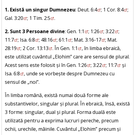
1. Există un singur Dumnezeu
:
Deut. 6:4
;
1 Cor. 8:4
;
Gal. 3:20
;
1 Tim. 2:5
.
2. Sunt 3 Persoane divine
:
Gen. 1:1
;
1:26
;
3:22
;
11:7
;
Isa. 6:8
;
48:16
;
61:1
;
Mat. 3:16-17
;
Mat.
28:19
;
2 Cor. 13:13
. În
Gen. 1:1
, în limba ebraică,
este utilizat cuvântul „Elohim” care are sensul de plural.
Acest sens este folosit și în
Gen. 1:26
;
3:22
;
11:7
și
Isa. 6:8
, unde se vorbește despre Dumnezeu cu
sensul de „noi”.
În limba română, există numai două forme ale
substantivelor, singular și plural. În ebraică, însă, există
3 forme: singular, dual și plural. Forma duală este
utilizată pentru a exprima lucruri pereche, precum
ochii, urechile, mâinile. Cuvântul „Elohim” precum și