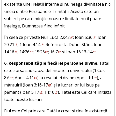
existența unei relații interne și nu neagă divinitatea nici
uneia dintre Persoanele Trinității. Acesta este un
subiect pe care mințile noastre limitate nu îl poate
înțelege, Dumnezeu fiind infinit.
În ceea ce privește Fiul:
Luca 22:42
;
Ioan 5:36
;
Ioan
20:21
;
1 Ioan 4:14
. Referitor la Duhul Sfânt:
Ioan
14:16
;
14:26
;
15:26
;
16:7
și
Ioan 16:13-14
.
6. Responsabilitățile fiecărei persoane divine
. Tatăl
este sursa sau cauza definitorie a universului (
1 Cor.
8:6
;
Apoc. 4:11
), a revelației divine (
Apoc. 1:1
), a
mântuirii (
Ioan 3:16-17
) și a lucrărilor lui Isus pe
pământ (
Ioan 5:17
;
14:10
). Tatăl este Cel care inițiază
toate aceste lucruri.
Fiul este Cel prin care Tatăl a creat și ține în existență