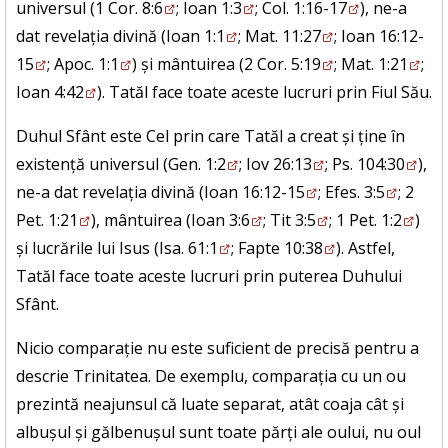
universul (
1 Cor. 8:6
;
Ioan 1:3
;
Col. 1:16-17
), ne-a
dat revelația divină (
Ioan 1:1
;
Mat. 11:27
;
Ioan 16:12-
15
;
Apoc. 1:1
) și mântuirea (
2 Cor. 5:19
;
Mat. 1:21
;
Ioan 4:42
). Tatăl face toate aceste lucruri prin Fiul Său.
Duhul Sfânt este Cel prin care Tatăl a creat și ține în
existență universul (
Gen. 1:2
;
Iov 26:13
;
Ps. 104:30
),
ne-a dat revelația divină (
Ioan 16:12-15
;
Efes. 3:5
;
2
Pet. 1:21
), mântuirea (
Ioan 3:6
;
Tit 3:5
;
1 Pet. 1:2
)
și lucrările lui Isus (
Isa. 61:1
;
Fapte 10:38
). Astfel,
Tatăl face toate aceste lucruri prin puterea Duhului
Sfânt.
Nicio comparație nu este suficient de precisă pentru a
descrie Trinitatea. De exemplu, comparația cu un ou
prezintă neajunsul că luate separat, atât coaja cât și
albușul și gălbenușul sunt toate părți ale oului, nu oul