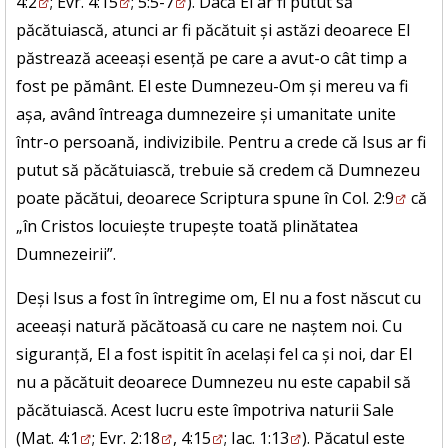
4:2
;
Evr. 4:15
;
5:5-7
). Dacă El ar fi putut să
păcătuiască, atunci ar fi păcătuit și astăzi deoarece El
păstrează aceeași esență pe care a avut-o cât timp a
fost pe pământ. El este Dumnezeu-Om și mereu va fi
așa, având întreaga dumnezeire și umanitate unite
într-o persoană, indivizibile. Pentru a crede că Isus ar fi
putut să păcătuiască, trebuie să credem că Dumnezeu
poate păcătui, deoarece Scriptura spune în
Col. 2:9
că
„în Cristos locuiește trupește toată plinătatea
Dumnezeirii”.
Deși Isus a fost în întregime om, El nu a fost născut cu
aceeași natură păcătoasă cu care ne naștem noi. Cu
siguranță, El a fost ispitit în același fel ca și noi, dar El
nu a păcătuit deoarece Dumnezeu nu este capabil să
păcătuiască. Acest lucru este împotriva naturii Sale
(
Mat. 4:1
;
Evr. 2:18
,
4:15
;
Iac. 1:13
). Păcatul este