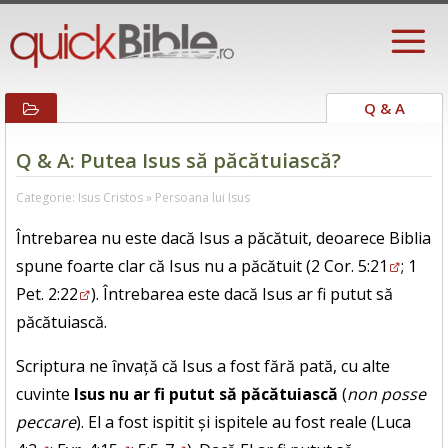
Q & A
Q & A: Putea Isus să păcătuiască?
Categorie: Isus Cristos » Persoana lui Isus
Întrebarea nu este dacă Isus a păcătuit, deoarece Biblia
spune foarte clar că Isus nu a păcătuit (
2 Cor. 5:21
;
1
Pet. 2:22
). Întrebarea este dacă Isus ar fi putut să
păcătuiască.
Scriptura ne învață că Isus a fost fără pată, cu alte
cuvinte
Isus nu ar fi putut să păcătuiască
(
non posse
peccare
). El a fost ispitit și ispitele au fost reale (
Luca