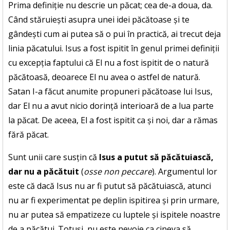
Prima definiție nu descrie un păcat; cea de-a doua, da.
Când stăruiești asupra unei idei păcătoase și te
gândești cum ai putea să o pui în practică, ai trecut deja
linia păcatului. Isus a fost ispitit în genul primei definiții
cu excepția faptului că El nu a fost ispitit de o natură
păcătoasă, deoarece El nu avea o astfel de natură.
Satan I-a făcut anumite propuneri păcătoase lui Isus,
dar El nu a avut nicio dorință interioară de a lua parte
la păcat. De aceea, El a fost ispitit ca și noi, dar a rămas
fără păcat.
Sunt unii care susțin că
Isus a putut să păcătuiască,
dar nu a păcătuit
(
osse non peccare
). Argumentul lor
este că dacă Isus nu ar fi putut să păcătuiască, atunci
nu ar fi experimentat pe deplin ispitirea și prin urmare,
nu ar putea să empatizeze cu luptele și ispitele noastre
de a păcătui. Totuși, nu este nevoie ca cineva să