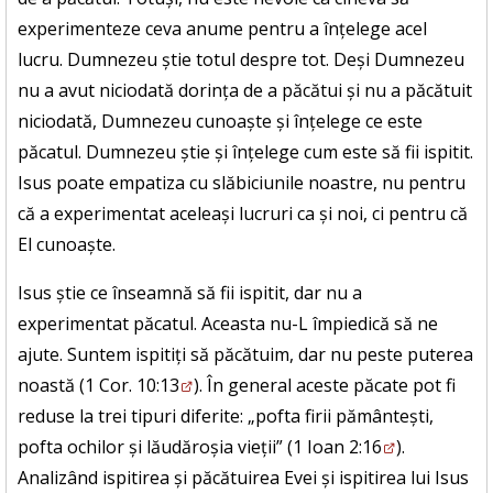
experimenteze ceva anume pentru a înțelege acel
lucru. Dumnezeu știe totul despre tot. Deși Dumnezeu
nu a avut niciodată dorința de a păcătui și nu a păcătuit
niciodată, Dumnezeu cunoaște și înțelege ce este
păcatul. Dumnezeu știe și înțelege cum este să fii ispitit.
Isus poate empatiza cu slăbiciunile noastre, nu pentru
că a experimentat aceleași lucruri ca și noi, ci pentru că
El cunoaște.
Isus știe ce înseamnă să fii ispitit, dar nu a
experimentat păcatul. Aceasta nu-L împiedică să ne
ajute. Suntem ispitiți să păcătuim, dar nu peste puterea
noastă (
1 Cor. 10:13
). În general aceste păcate pot fi
reduse la trei tipuri diferite: „pofta firii pământești,
pofta ochilor și lăudăroșia vieții” (
1 Ioan 2:16
).
Analizând ispitirea și păcătuirea Evei și ispitirea lui Isus