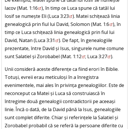
De exemplu, Matei spune că tatăl lui Iosif se numește
Iacov (
Mat. 1:16
), în timp ce Luca spune că tatăl lui
Iosif se numește Eli (
Luca 3:23
). Matei schițează linia
genealogică prin fiul lui David, Solomon (
Mat. 1:6
), în
timp ce Luca schițează linia genealogică prin fiul lui
David, Natan (
Luca 3:31
). De fapt, în genealogiile
prezentate, între David și Isus, singurele nume comune
sunt Salatiel și Zorobabel (
Mat. 1:12
;
Luca 3:27
).
Unii consideră aceste diferențe ca fiind erori în Biblie.
Totuși, evreii erau meticuloși în a înregistra
evenimentele, mai ales în privința genealogiilor. Este de
neconceput ca Matei și Luca să construiască în
întregime două genealogii contradictorii pe aceeași
linie. Încă o dată, de la David până la Isus, genealogiile
sunt complet diferite. Chiar și referințele la Salatiel și
Zorobabel probabil că se referă la persoane diferite cu