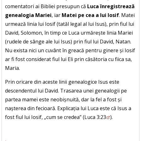
comentatori ai Bibliei presupun că
Luca înregistrează
genealogia Mariei
, iar
Matei pe cea a lui Iosif
. Matei
urmează linia lui Iosif (tatăl legal al lui Isus), prin fiul lui
David, Solomon, în timp ce Luca urmărește linia Mariei
(rudele de sânge ale lui Isus) prin fiul lui David, Natan.
Nu exista nici un cuvânt în greacă pentru ginere și Iosif
ar fi fost considerat fiul lui Eli prin căsătoria cu fiica sa,
Maria.
Prin oricare din aceste linii genealogice Isus este
descendentul lui David. Trasarea unei genealogii pe
partea mamei este neobișnuită, dar la fel a fost și
nașterea din fecioară. Explicația lui Luca este că Isus a
fost fiul lui Iosif, „cum se credea” (
Luca 3:23
).