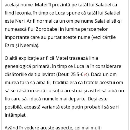
același nume. Matei îl prezintă pe tatăl lui Salatiel ca
fiind Ieconia, în timp ce Luca spune că tatăl lui Salatiel
este Neri. Ar fi normal ca un om pe nume Salatiel să-și
numească fiul Zorobabel în lumina persoanelor
importante care au purtat aceste nume (vezi cărțile
Ezra și Neemia).
O altă explicație ar fi că Matei trasează linia
genealogică primară, în timp ce Luca ia în considerare
căsătoriile de tip levirat (
Deut. 25:5-6
). Dacă un om
murea fără să aibă fii, tradiția era ca fratele acestui om
să se căsătorească cu soția acestuia și astfel să aibă un
fiu care să-i ducă numele mai departe. Deși este
posibilă, această variantă este puțin probabil să se fi
întâmplat.
Având în vedere aceste aspecte, cei mai mulți