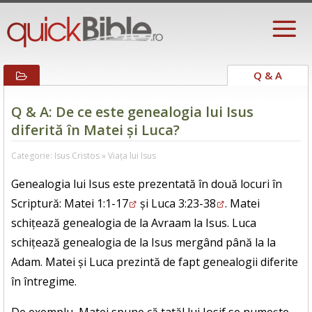
Q & A
Q & A: De ce este genealogia lui Isus
diferită în Matei și Luca?
Categorie: Isus Cristos » Viața lui Isus
Genealogia lui Isus este prezentată în două locuri în
Scriptură:
Matei 1:1-17
și
Luca 3:23-38
. Matei
schițează genealogia de la Avraam la Isus. Luca
schițează genealogia de la Isus mergând până la la
Adam. Matei și Luca prezintă de fapt genealogii diferite
în întregime.