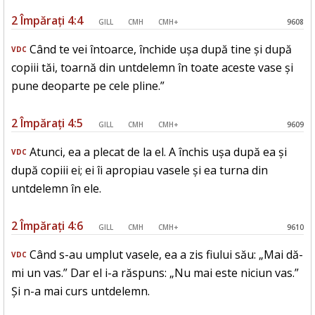
2 Împărați 4:4
GILL
CMH
CMH+
9608
Când te vei întoarce, închide ușa după tine și după
VDC
copiii tăi, toarnă din untdelemn în toate aceste vase și
pune deoparte pe cele pline.”
2 Împărați 4:5
GILL
CMH
CMH+
9609
Atunci, ea a plecat de la el. A închis ușa după ea și
VDC
după copiii ei; ei îi apropiau vasele și ea turna din
untdelemn în ele.
2 Împărați 4:6
GILL
CMH
CMH+
9610
Când s-au umplut vasele, ea a zis fiului său: „Mai dă-
VDC
mi un vas.” Dar el i-a răspuns: „Nu mai este niciun vas.”
Și n-a mai curs untdelemn.