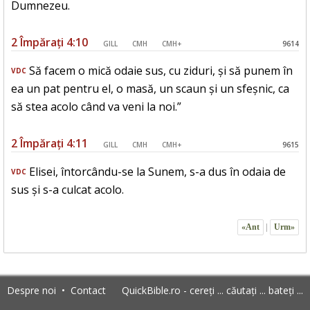
Dumnezeu.
2 Împărați 4:10
GILL
CMH
CMH+
9614
Să facem o mică odaie sus, cu ziduri, și să punem în
VDC
ea un pat pentru el, o masă, un scaun și un sfeșnic, ca
să stea acolo când va veni la noi.”
2 Împărați 4:11
GILL
CMH
CMH+
9615
Elisei, întorcându-se la Sunem, s-a dus în odaia de
VDC
sus și s-a culcat acolo.
«Ant
|
Urm»
Despre noi
•
Contact
QuickBible.ro - cereți ... căutați ... bateți ...