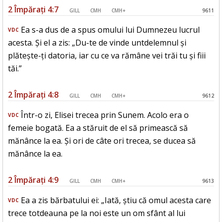
2 Împărați 4:7
GILL
CMH
CMH+
9611
Ea s-a dus de a spus omului lui Dumnezeu lucrul
VDC
acesta. Și el a zis: „Du-te de vinde untdelemnul și
plătește-ți datoria, iar cu ce va rămâne vei trăi tu și fiii
tăi.”
2 Împărați 4:8
GILL
CMH
CMH+
9612
Într-o zi, Elisei trecea prin Sunem. Acolo era o
VDC
femeie bogată. Ea a stăruit de el să primească să
mănânce la ea. Și ori de câte ori trecea, se ducea să
mănânce la ea.
2 Împărați 4:9
GILL
CMH
CMH+
9613
Ea a zis bărbatului ei: „Iată, știu că omul acesta care
VDC
trece totdeauna pe la noi este un om sfânt al lui