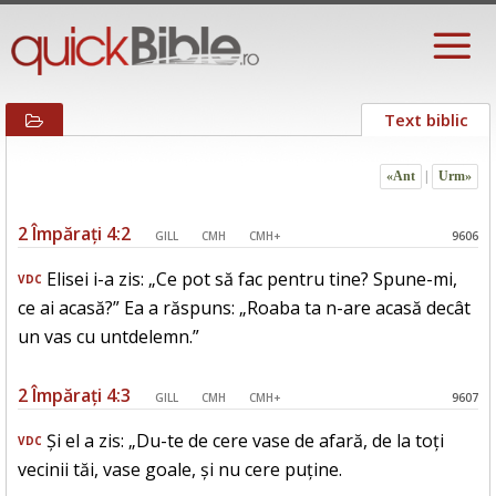
Text biblic
«Ant
|
Urm»
2 Împărați 4:2
GILL
CMH
CMH+
9606
Elisei i-a zis: „Ce pot să fac pentru tine? Spune-mi,
VDC
ce ai acasă?” Ea a răspuns: „Roaba ta n-are acasă decât
un vas cu untdelemn.”
2 Împărați 4:3
GILL
CMH
CMH+
9607
Și el a zis: „Du-te de cere vase de afară, de la toți
VDC
vecinii tăi, vase goale, și nu cere puține.