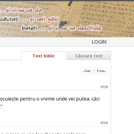
LOGIN
Text biblic
Căutare text
«Ant
|
Urm»
9729
 și locuiește pentru o vreme unde vei putea, căci
.”
9730