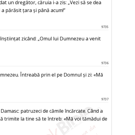
dat un dregător, căruia i-a zis: „Vezi să se dea
d a părăsit țara și până acum!”
9735
u înștiințat zicând: „Omul lui Dumnezeu a venit
9736
Dumnezeu. Întreabă prin el pe Domnul și zi: «Mă
9737
în Damasc: patruzeci de cămile încărcate. Când a
 mă trimite la tine să te întreb: «Mă voi tămădui de