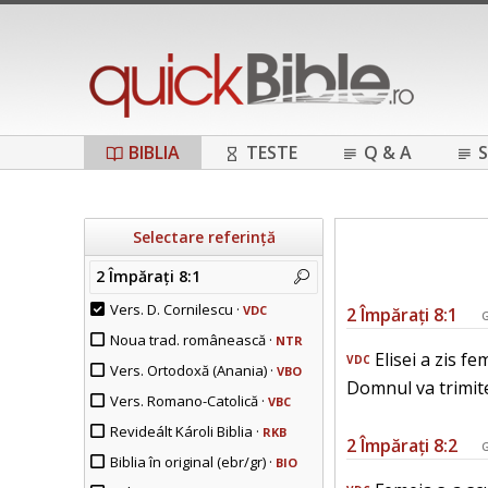
BIBLIA
TESTE
Q & A
S
Selectare referință
2 Împărați 8:1
Vers. D. Cornilescu ·
VDC
2 Împărați 8:1
G
Noua trad. românească ·
NTR
Elisei a zis fe
VDC
Vers. Ortodoxă (Anania) ·
VBO
Domnul va trimite
Vers. Romano-Catolică ·
VBC
Revideált Károli Biblia ·
RKB
2 Împărați 8:2
G
Biblia în original (ebr/gr) ·
BIO