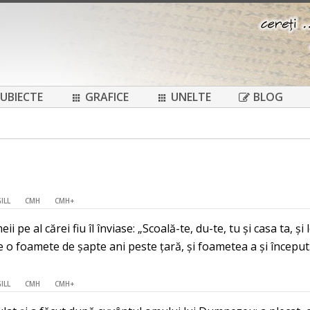
UBIECTE
GRAFICE
UNELTE
BLOG
ILL
CMH
CMH+
meii pe al cărei fiu îl înviase: „Scoală-te, du-te, tu și casa ta,
 o foamete de șapte ani peste țară, și foametea a și început
ILL
CMH
CMH+