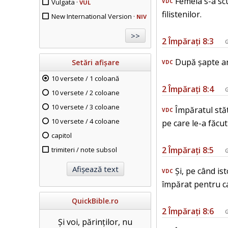
Femeia s-a scul
Vulgata ·
VDC
VUL
filistenilor.
New International Version ·
NIV
2 Împărați 8:3
G
După șapte ani
Setări afișare
VDC
10 versete / 1 coloană
2 Împărați 8:4
G
10 versete / 2 coloane
10 versete / 3 coloane
Împăratul stăt
VDC
10 versete / 4 coloane
pe care le-a făcut 
capitol
2 Împărați 8:5
trimiteri / note subsol
G
Și, pe când ist
VDC
împărat pentru cas
QuickBible.ro
2 Împărați 8:6
G
Și voi, părinților, nu