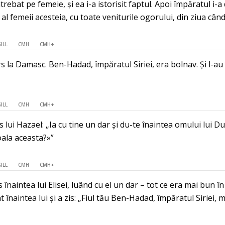
rebat pe femeie, și ea i-a istorisit faptul. Apoi împăratul i-a 
 al femeii acesteia, cu toate veniturile ogorului, din ziua cân
ILL
CMH
CMH+
ors la Damasc. Ben-Hadad, împăratul Siriei, era bolnav. Și l-a
ILL
CMH
CMH+
s lui Hazael: „Ia cu tine un dar și du-te înaintea omului lui 
ala aceasta?»”
ILL
CMH
CMH+
 înaintea lui Elisei, luând cu el un dar – tot ce era mai bun 
at înaintea lui și a zis: „Fiul tău Ben-Hadad, împăratul Siriei,