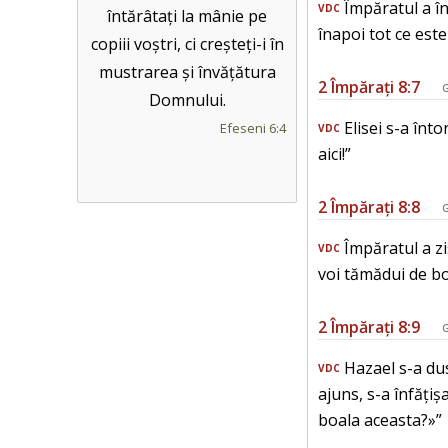
Împăratul a înt
VDC
întărâtați la mânie pe
înapoi tot ce este
copiii voștri, ci creșteți-i în
mustrarea și învățătura
2 Împărați 8:7
G
Domnului.
Elisei s-a înt
Efeseni 6:4
VDC
aici!”
2 Împărați 8:8
G
Împăratul a zi
VDC
voi tămădui de bo
2 Împărați 8:9
G
Hazael s-a dus
VDC
ajuns, s-a înfățiș
boala aceasta?»”