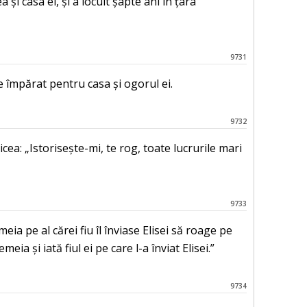
și casa ei, și a locuit șapte ani în țara
9731
e împărat pentru casa și ogorul ei.
9732
ea: „Istorisește-mi, te rog, toate lucrurile mari
9733
ia pe al cărei fiu îl înviase Elisei să roage pe
a și iată fiul ei pe care l-a înviat Elisei.”
9734