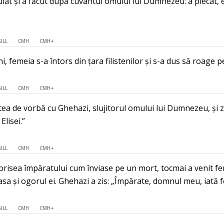
at și a făcut după cuvântul omului lui Dumnezeu: a plecat, ea 
ILL
CMH
CMH+
, femeia s-a întors din țara filistenilor și s-a dus să roage p
ILL
CMH
CMH+
ea de vorbă cu Ghehazi, slujitorul omului lui Dumnezeu, și zic
Elisei.”
ILL
CMH
CMH+
orisea împăratului cum înviase pe un mort, tocmai a venit feme
a și ogorul ei. Ghehazi a zis: „Împărate, domnul meu, iată femei
ILL
CMH
CMH+