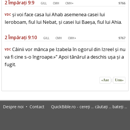
2 Împărați 9:9
GILL
CMH
CMH+
9766
și voi face casa lui Ahab asemenea casei lui
VDC
Ieroboam, fiul lui Nebat, și casei lui Baeșa, fiul lui Ahia.
2 Împărați 9:10
GILL
CMH
CMH+
9767
Câinii vor mânca pe Izabela în ogorul din Izreel și nu
VDC
va fi cine s-o îngroape.»” Apoi tânărul a deschis ușa și a
fugit.
«Ant
|
Urm»
Despre noi
•
Contact
QuickBible.ro - cereți ... căutați ... bateți ...