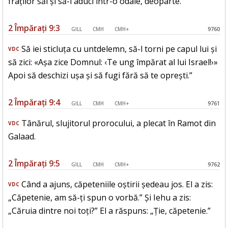
fraților săi și să-l aduci într-o odaie, deoparte.
2 Împărați 9:3
GILL
CMH
CMH+
9760
Să iei sticluța cu untdelemn, să-l torni pe capul lui și
VDC
să zici: «Așa zice Domnul: ‹Te ung împărat al lui Israel!›»
Apoi să deschizi ușa și să fugi fără să te oprești.”
2 Împărați 9:4
GILL
CMH
CMH+
9761
Tânărul, slujitorul prorocului, a plecat în Ramot din
VDC
Galaad.
2 Împărați 9:5
GILL
CMH
CMH+
9762
Când a ajuns, căpeteniile oștirii ședeau jos. El a zis:
VDC
„Căpetenie, am să-ți spun o vorbă.” Și Iehu a zis:
„Căruia dintre noi toți?” El a răspuns: „Ție, căpetenie.”