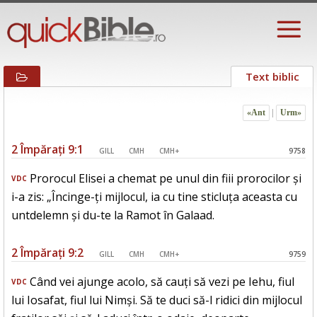
Text biblic
«Ant
|
Urm»
2 Împărați 9:1
GILL
CMH
CMH+
9758
Prorocul Elisei a chemat pe unul din fiii prorocilor și
VDC
i-a zis: „Încinge-ți mijlocul, ia cu tine sticluța aceasta cu
untdelemn și du-te la Ramot în Galaad.
2 Împărați 9:2
GILL
CMH
CMH+
9759
Când vei ajunge acolo, să cauți să vezi pe Iehu, fiul
VDC
lui Iosafat, fiul lui Nimși. Să te duci să-l ridici din mijlocul