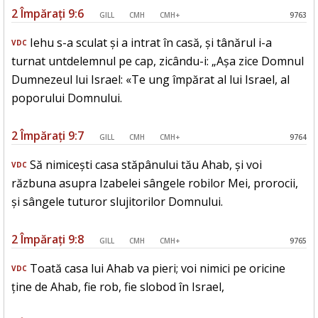
2 Împărați 9:6
GILL
CMH
CMH+
9763
Iehu s-a sculat și a intrat în casă, și tânărul i-a
VDC
turnat untdelemnul pe cap, zicându-i: „Așa zice Domnul
Dumnezeul lui Israel: «Te ung împărat al lui Israel, al
poporului Domnului.
2 Împărați 9:7
GILL
CMH
CMH+
9764
Să nimicești casa stăpânului tău Ahab, și voi
VDC
răzbuna asupra Izabelei sângele robilor Mei, prorocii,
și sângele tuturor slujitorilor Domnului.
2 Împărați 9:8
GILL
CMH
CMH+
9765
Toată casa lui Ahab va pieri; voi nimici pe oricine
VDC
ține de Ahab, fie rob, fie slobod în Israel,