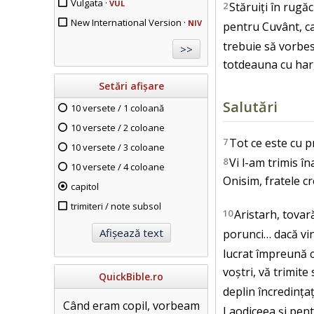
Vulgata ·
VUL
2
Stăruiți în rugă
New International Version ·
NIV
pentru Cuvânt, ca 
trebuie să vorbes
totdeauna cu har,
Setări afișare
Salutări
10 versete / 1 coloană
10 versete / 2 coloane
7
Tot ce este cu p
10 versete / 3 coloane
8
Vi l-am trimis î
10 versete / 4 coloane
Onisim, fratele cr
capitol
trimiteri / note subsol
10
Aristarh, tovar
porunci… dacă vine
lucrat împreună 
voștri, vă trimite
QuickBible.ro
deplin încredințaț
Când eram copil, vorbeam
Laodiceea și pent