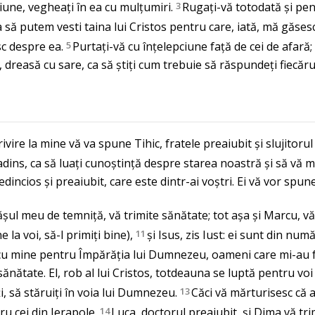
ciune, vegheați în ea cu mulțumiri.
3
Rugați-vă totodată și pe
să putem vesti taina lui Cristos pentru care, iată, mă găsesc 
c despre ea.
5
Purtați-vă cu înțelepciune față de cei de afar
 dreasă cu sare, ca să știți cum trebuie să răspundeți fiecăru
rivire la mine vă va spune Tihic, fratele preaiubit și slujitor
nadins, ca să luați cunoștință despre starea noastră și să vă m
edincios și preaiubit, care este dintr-ai voștri. Ei vă vor spune
ășul meu de temniță, vă trimite sănătate; tot așa și Marcu, văr
 la voi, să-l primiți bine),
11
și Isus, zis Iust: ei sunt din numă
cu mine pentru Împărăția lui Dumnezeu, oameni care mi-au 
 sănătate. El, rob al lui Cristos, totdeauna se luptă pentru voi
i, să stăruiți în voia lui Dumnezeu.
13
Căci vă mărturisesc că 
ru cei din Ierapole.
14
Luca, doctorul preaiubit, și Dima vă tri