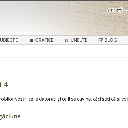
UBIECTE
GRAFICE
UNELTE
BLOG
i 4
obilor voștri ce le datorați și ce li se cuvine, căci știți că și v
găciune