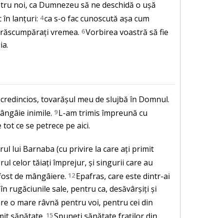
ntru noi, ca Dumnezeu să ne deschidă o ușă
în lanțuri:
4
ca s-o fac cunoscută așa cum
ă; răscumpărați vremea.
6
Vorbirea voastră să fie
ia.
ul credincios, tovarășul meu de slujbă în Domnul.
ângâie inimile.
9
L-am trimis împreună cu
 tot ce se petrece pe aici.
ul lui Barnaba (cu privire la care ați primit
rul celor tăiați împrejur, și singurii care au
fost de mângâiere.
12
Epafras, care este dintr-ai
 în rugăciunile sale, pentru ca, desăvârșiți și
are o mare râvnă pentru voi, pentru cei din
mit sănătate.
15
Spuneți sănătate fraților din