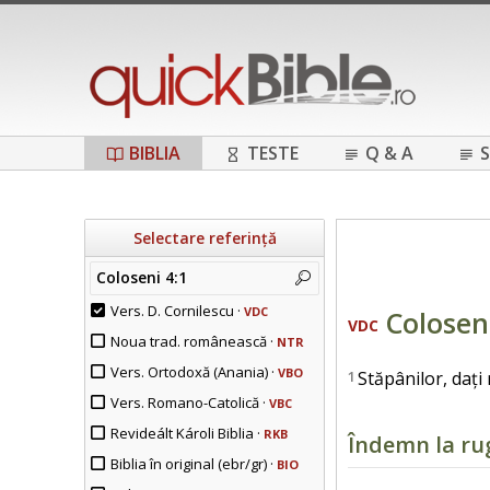
BIBLIA
TESTE
Q & A
S
Selectare referință
Coloseni 4:1
Vers. D. Cornilescu ·
VDC
Colosen
VDC
Noua trad. românească ·
NTR
Vers. Ortodoxă (Anania) ·
VBO
1
Stăpânilor, dați r
Vers. Romano-Catolică ·
VBC
Revideált Károli Biblia ·
RKB
Îndemn la ru
Biblia în original (ebr/gr) ·
BIO