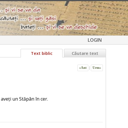
LOGIN
Text biblic
Căutare text
«Ant
|
Urm»
oi aveți un Stăpân în cer.