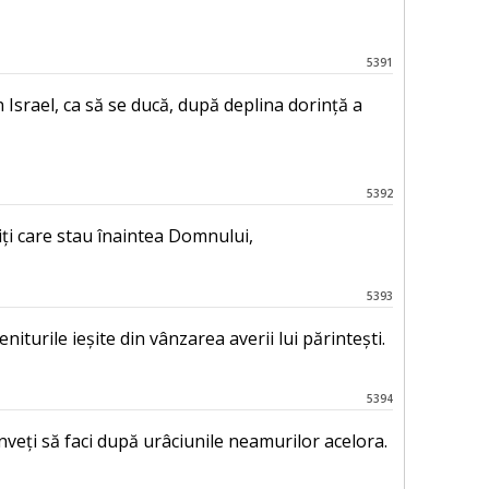
5391
în Israel, ca să se ducă, după deplina dorință a
5392
iți care stau înaintea Domnului,
5393
niturile ieșite din vânzarea averii lui părintești.
5394
veți să faci după urâciunile neamurilor acelora.