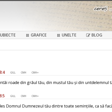
UBIECTE
GRAFICE
UNELTE
BLOG
8:4
GILL
CMH
CMH+
intâi roade din grâul tău, din mustul tău și din untdelemnul tă
8:5
GILL
CMH
CMH+
ales Domnul Dumnezeul tău dintre toate semințiile, ca să facă 