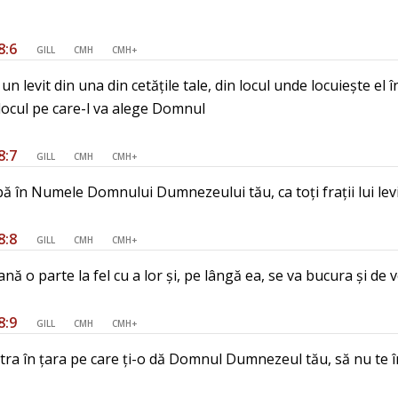
8:6
GILL
CMH
CMH+
n levit din una din cetățile tale, din locul unde locuiește el 
 locul pe care-l va alege Domnul
8:7
GILL
CMH
CMH+
jbă în Numele Domnului Dumnezeului tău, ca toți frații lui lev
8:8
GILL
CMH
CMH+
nă o parte la fel cu a lor și, pe lângă ea, se va bucura și de ve
8:9
GILL
CMH
CMH+
tra în țara pe care ți-o dă Domnul Dumnezeul tău, să nu te în