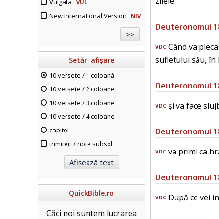
zilele.
Vulgata ·
VUL
New International Version ·
NIV
Deuteronomul 1
Când va pleca u
VDC
sufletului său, în
Setări afișare
10 versete / 1 coloană
Deuteronomul 1
10 versete / 2 coloane
10 versete / 3 coloane
și va face slu
VDC
10 versete / 4 coloane
capitol
Deuteronomul 1
trimiteri / note subsol
va primi ca hra
VDC
Deuteronomul 1
QuickBible.ro
După ce vei in
VDC
Căci noi suntem lucrarea