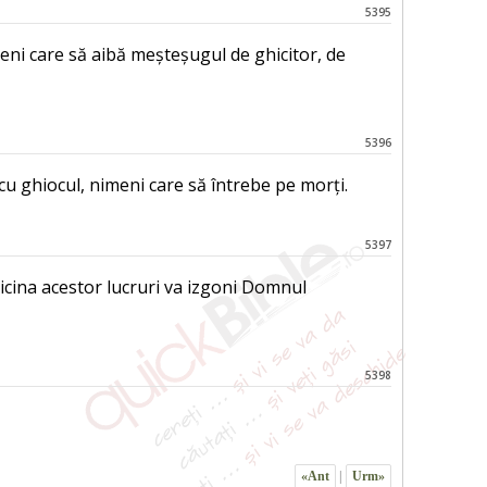
5395
nimeni care să aibă meșteșugul de ghicitor, de
5396
u ghiocul, nimeni care să întrebe pe morți.
5397
ricina acestor lucruri va izgoni Domnul
5398
«Ant
|
Urm»