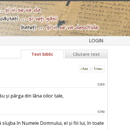
LOGIN
Text biblic
Căutare text
«Ant
|
Urm»
5389
u și pârga din lâna oilor tale,
5390
slujba în Numele Domnului, el și fiii lui, în toate