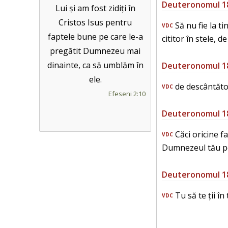
Deuteronomul 1
Lui și am fost zidiți în
Cristos Isus pentru
Să nu fie la ti
VDC
faptele bune pe care le-a
cititor în stele, de
pregătit Dumnezeu mai
dinainte, ca să umblăm în
Deuteronomul 1
ele.
de descântător
VDC
Efeseni 2:10
Deuteronomul 1
Căci oricine f
VDC
Dumnezeul tău pe
Deuteronomul 1
Tu să te ții î
VDC