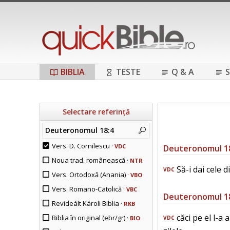
BIBLIA
TESTE
Q & A
S
Selectare referință
Deuteronomul 18:4
Vers. D. Cornilescu ·
VDC
Deuteronomul 1
Noua trad. românească ·
NTR
Să-i dai cele d
VDC
Vers. Ortodoxă (Anania) ·
VBO
Vers. Romano-Catolică ·
VBC
Deuteronomul 1
Revideált Károli Biblia ·
RKB
căci pe el l-a 
Biblia în original (ebr/gr) ·
BIO
VDC