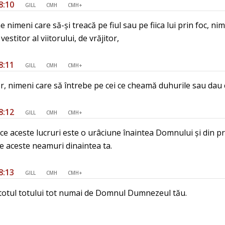
8:10
GILL
CMH
CMH+
ne nimeni care să-și treacă pe fiul sau pe fiica lui prin foc, 
 vestitor al viitorului, de vrăjitor,
8:11
GILL
CMH
CMH+
, nimeni care să întrebe pe cei ce cheamă duhurile sau dau c
8:12
GILL
CMH
CMH+
ace aceste lucruri este o urâciune înaintea Domnului și din p
 aceste neamuri dinaintea ta.
8:13
GILL
CMH
CMH+
n totul totului tot numai de Domnul Dumnezeul tău.