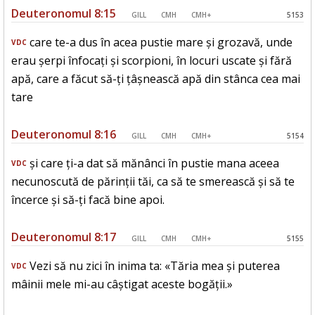
Deuteronomul 8:15
GILL
CMH
CMH+
5153
care te-a dus în acea pustie mare și grozavă, unde
VDC
erau șerpi înfocați și scorpioni, în locuri uscate și fără
apă, care a făcut să-ți țâșnească apă din stânca cea mai
tare
Deuteronomul 8:16
GILL
CMH
CMH+
5154
și care ți-a dat să mănânci în pustie mana aceea
VDC
necunoscută de părinții tăi, ca să te smerească și să te
încerce și să-ți facă bine apoi.
Deuteronomul 8:17
GILL
CMH
CMH+
5155
Vezi să nu zici în inima ta: «Tăria mea și puterea
VDC
mâinii mele mi-au câștigat aceste bogății.»