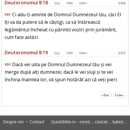
Deuteronomul 8:18
GILL
CMH
CMH+
5156
Ci adu-ți aminte de Domnul Dumnezeul tău, căci El
VDC
îți va da putere să le câștigi, ca să întărească
legământul încheiat cu părinții voștri prin jurământ,
cum face astăzi.
Deuteronomul 8:19
GILL
CMH
CMH+
5157
Dacă vei uita pe Domnul Dumnezeul tău și vei
VDC
merge după alți dumnezei, dacă le vei sluji și te vei
închina înaintea lor, vă spun hotărât azi că veți pieri.
«Ant
|
Urm»
Despre noi
•
Contact
QuickBible.ro - cereți ... căutați ... bateți ...