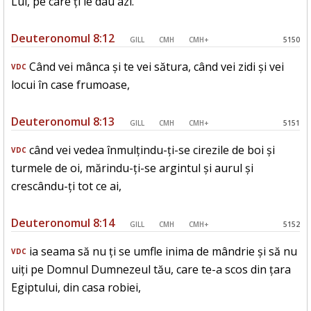
Lui, pe care ți le dau azi.
Deuteronomul 8:12
GILL
CMH
CMH+
5150
Când vei mânca și te vei sătura, când vei zidi și vei
VDC
locui în case frumoase,
Deuteronomul 8:13
GILL
CMH
CMH+
5151
când vei vedea înmulțindu-ți-se cirezile de boi și
VDC
turmele de oi, mărindu-ți-se argintul și aurul și
crescându-ți tot ce ai,
Deuteronomul 8:14
GILL
CMH
CMH+
5152
ia seama să nu ți se umfle inima de mândrie și să nu
VDC
uiți pe Domnul Dumnezeul tău, care te-a scos din țara
Egiptului, din casa robiei,