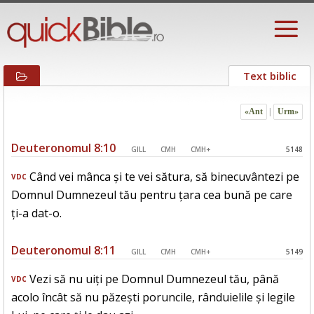
Text biblic
«Ant
|
Urm»
Deuteronomul 8:10
GILL
CMH
CMH+
5148
Când vei mânca și te vei sătura, să binecuvântezi pe
VDC
Domnul Dumnezeul tău pentru țara cea bună pe care
ți-a dat-o.
Deuteronomul 8:11
GILL
CMH
CMH+
5149
Vezi să nu uiți pe Domnul Dumnezeul tău, până
VDC
acolo încât să nu păzești poruncile, rânduielile și legile