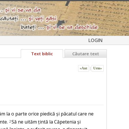
LOGIN
Text biblic
Căutare text
«Ant
|
Urm»
m la o parte orice piedică și păcatul care ne
nte.
2
Să ne uităm țintă la Căpetenia și