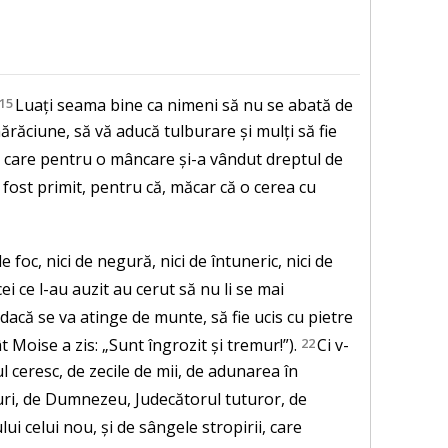
15
Luați seama bine ca nimeni să nu se abată de
răciune, să vă aducă tulburare și mulți să fie
, care pentru o mâncare și-a vândut dreptul de
 fost primit, pentru că, măcar că o cerea cu
foc, nici de negură, nici de întuneric, nici de
ei ce l-au auzit au cerut să nu li se mai
acă se va atinge de munte, să fie ucis cu pietre
t Moise a zis: „Sunt îngrozit și tremur!”).
22
Ci v-
 ceresc, de zecile de mii, de adunarea în
eruri, de Dumnezeu, Judecătorul tuturor, de
ui celui nou, și de sângele stropirii, care