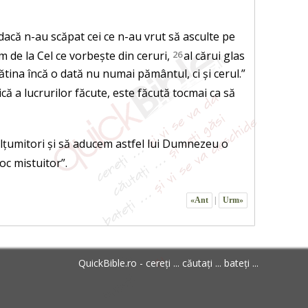
dacă n-au scăpat cei ce n-au vrut să asculte pe
de la Cel ce vorbește din ceruri,
26
al cărui glas
ătina încă o dată nu numai pământul, ci și cerul.”
ică a lucrurilor făcute, este făcută tocmai ca să
ulțumitori și să aducem astfel lui Dumnezeu o
oc mistuitor”.
«Ant
|
Urm»
QuickBible.ro - cereți ... căutați ... bateți ...