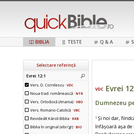
BIBLIA
TESTE
Q & A
S
Selectare referință
Evrei 12:1
Vers. D. Cornilescu ·
VDC
Evrei 12
VDC
Noua trad. românească ·
NTR
Dumnezeu ped
Vers. Ortodoxă (Anania) ·
VBO
Vers. Romano-Catolică ·
VBC
1
Și noi dar, fiin
Revideált Károli Biblia ·
RKB
înfășoară așa de 
Biblia în original (ebr/gr) ·
BIO