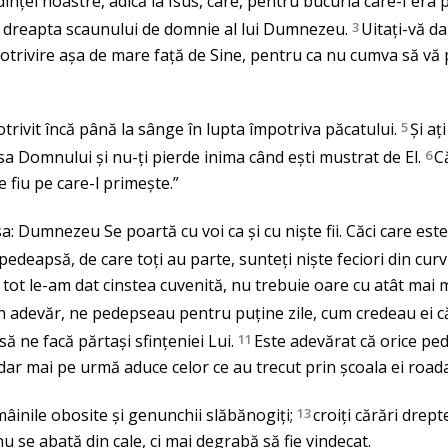
nței noastre, adică la Isus, care, pentru bucuria care-I era p
a dreapta scaunului de domnie al lui Dumnezeu.
3
Uitați-vă da
otrivire așa de mare față de Sine, pentru ca nu cumva să vă p
otrivit încă până la sânge în lupta împotriva păcatului.
5
Și aț
a Domnului și nu-ți pierde inima când ești mustrat de El.
6
C
 fiu pe care-l primește.”
a: Dumnezeu Se poartă cu voi ca și cu niște fii. Căci care este
pedeapsă, de care toți au parte, sunteți niște feciori din curvie
 tot le-am dat cinstea cuvenită, nu trebuie oare cu atât mai
 în adevăr, ne pedepseau pentru puține zile, cum credeau e
să ne facă părtași sfințeniei Lui.
11
Este adevărat că orice ped
 dar mai pe urmă aduce celor ce au trecut prin școala ei road
 mâinile obosite și genunchii slăbănogiți;
13
croiți cărări drept
u se abată din cale, ci mai degrabă să fie vindecat.