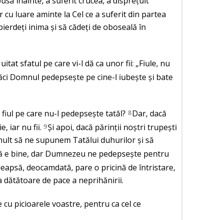
usă înainte, a suferit crucea, a disprețuit
r cu luare aminte la Cel ce a suferit din partea
ierdeți inima și să cădeți de oboseală în
i uitat sfatul pe care vi-l dă ca unor fii: „Fiule, nu
ăci Domnul pedepsește pe cine-l iubește și bate
 fiul pe care nu-l pedepsește tatăl?
8
Dar, dacă
, iar nu fii.
9
Și apoi, dacă părinții noștri trupești
 mult să ne supunem Tatălui duhurilor și să
i că e bine, dar Dumnezeu ne pedepsește pentru
eapsă, deocamdată, pare o pricină de întristare,
a dătătoare de pace a neprihănirii.
e cu picioarele voastre, pentru ca cel ce