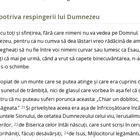
potriva respingerii lui Dumnezeu
cu toți și sfințirea, fără care nimeni nu va vedea pe Domnul.
ezeu, pentru ca nu cumva să dea lăstari vreo rădăcină de amă
egheați să nu fie între voi nimeni curvar sau lumesc ca Esau
iți că mai pe urmă, când a vrut să capete binecuvântarea, n-a
t s-o schimbe.
ropiat de un munte care se putea atinge și care era cuprins de 
e sunetul de trâmbiță, nici de glasul care vorbea în așa fel că c
tru că nu puteau suferi porunca aceasta: „Chiar un dobitoc, d
săgeata.”
21
Și priveliștea aceea era așa de înfricoșătoare încâ
untele Sionului, de cetatea Dumnezeului celui viu, Ierusalimul
rilor,
23
de Biserica celor întâi născuți, care sunt scriși în c
rihăniți, făcuți desăvârșiți,
24
de Isus, Mijlocitorul legământul