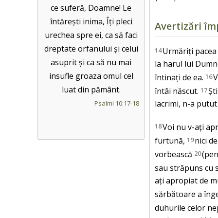
ce suferă, Doamne! Le
întărești inima, Îți pleci
Avertizări îm
urechea spre ei, ca să faci
dreptate orfanului și celui
14
Urmăriți pacea 
asuprit și ca să nu mai
la harul lui Dumn
insufle groaza omul cel
întinați de ea.
16
V
luat din pământ.
întâi născut.
17
Șt
lacrimi, n-a putu
Psalmi 10:17-18
18
Voi nu v-ați ap
furtună,
19
nici d
vorbească
20
(pen
sau străpuns cu 
ați apropiat de m
sărbătoare a înge
duhurile celor nep