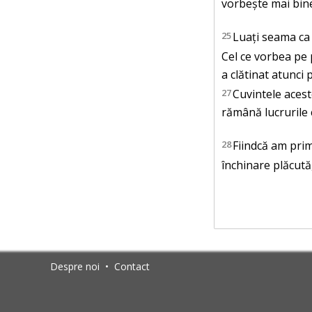
vorbește mai bine
25
Luați seama ca 
Cel ce vorbea pe 
a clătinat atunci
27
Cuvintele aceste
rămână lucrurile 
28
Fiindcă am prim
închinare plăcută, 
Despre noi
•
Contact