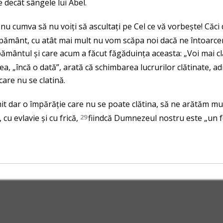
 decât sângele lui Abel.
nu cumva să nu voiți să ascultați pe Cel ce vă vorbește! Căci 
pământ, cu atât mai mult nu vom scăpa noi dacă ne întoarcem 
 pământul și care acum a făcut făgăduința aceasta: „Voi mai cl
a, „încă o dată”, arată că schimbarea lucrurilor clătinate, ad
care nu se clatină.
it dar o împărăție care nu se poate clătina, să ne arătăm m
cu evlavie și cu frică,
29
fiindcă Dumnezeul nostru este „un f