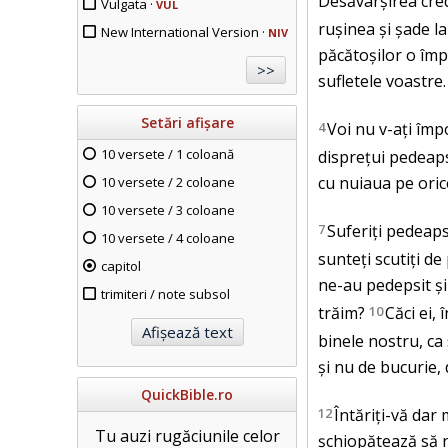
Desăvârșirea credi
Vulgata ·
VUL
rușinea și șade l
New International Version ·
NIV
păcătoșilor o împ
sufletele voastre.
Setări afișare
4
Voi nu v-ați împ
10 versete / 1 coloană
disprețui pedeaps
cu nuiaua pe orice
10 versete / 2 coloane
10 versete / 3 coloane
7
Suferiți pedeaps
10 versete / 4 coloane
sunteți scutiți de 
capitol
ne-au pedepsit și
trimiteri / note subsol
trăim?
10
Căci ei,
binele nostru, ca 
și nu de bucurie,
QuickBible.ro
12
Întăriți-vă dar
Tu auzi rugăciunile celor
șchiopătează să n