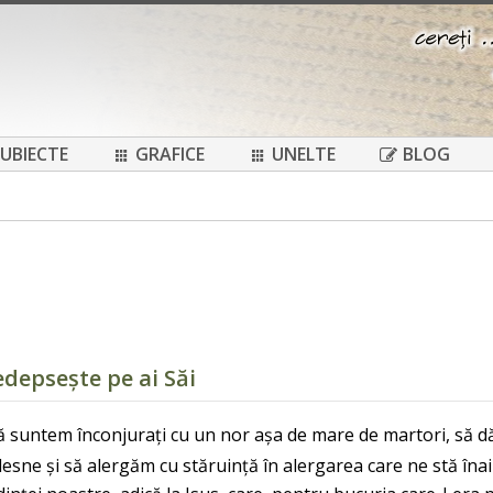
UBIECTE
GRAFICE
UNELTE
BLOG
epsește pe ai Săi
dcă suntem înconjurați cu un nor așa de mare de martori, să dă
lesne și să alergăm cu stăruință în alergarea care ne stă înai