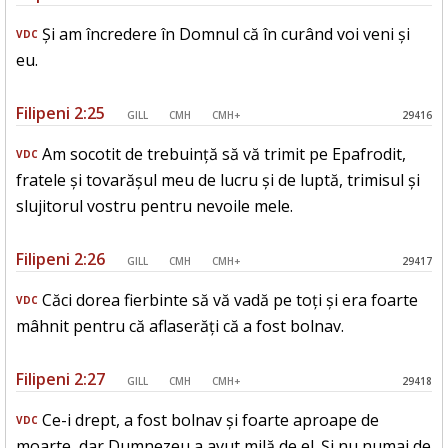
Și am încredere în Domnul că în curând voi veni și
VDC
eu.
Filipeni 2:25
GILL
CMH
CMH+
29416
Am socotit de trebuință să vă trimit pe Epafrodit,
VDC
fratele și tovarășul meu de lucru și de luptă, trimisul și
slujitorul vostru pentru nevoile mele.
Filipeni 2:26
GILL
CMH
CMH+
29417
Căci dorea fierbinte să vă vadă pe toți și era foarte
VDC
mâhnit pentru că aflaserăți că a fost bolnav.
Filipeni 2:27
GILL
CMH
CMH+
29418
Ce-i drept, a fost bolnav și foarte aproape de
VDC
moarte, dar Dumnezeu a avut milă de el. Și nu numai de