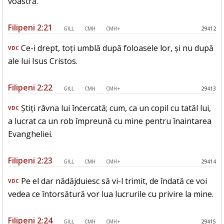
voastră.
Filipeni 2:21
GILL
CMH
CMH+
29412
Ce-i drept, toți umblă după foloasele lor, și nu după
VDC
ale lui Isus Cristos.
Filipeni 2:22
GILL
CMH
CMH+
29413
Știți râvna lui încercată; cum, ca un copil cu tatăl lui,
VDC
a lucrat ca un rob împreună cu mine pentru înaintarea
Evangheliei.
Filipeni 2:23
GILL
CMH
CMH+
29414
Pe el dar nădăjduiesc să vi-l trimit, de îndată ce voi
VDC
vedea ce întorsătură vor lua lucrurile cu privire la mine.
Filipeni 2:24
GILL
CMH
CMH+
29415