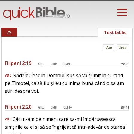
Text biblic
«Ant
|
Urm»
Filipeni 2:19
GILL
CMH
CMH+
29410
Nădăjduiesc în Domnul Isus să vă trimit în curând
VDC
pe Timotei, ca să fiu și eu cu inimă bună când o să am
știri despre voi.
Filipeni 2:20
GILL
CMH
CMH+
29411
Căci n-am pe nimeni care să-mi împărtășească
VDC
simțirile ca el și să se îngrijească într-adevăr de starea