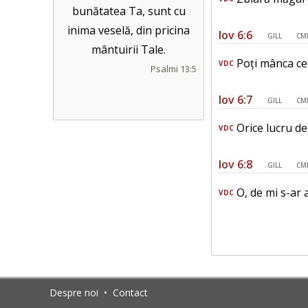
bunătatea Ta, sunt cu
inima veselă, din pricina
Iov 6:6
GILL
CM
mântuirii Tale.
Poți mânca ce-
VDC
Psalmi 13:5
Iov 6:7
GILL
CM
Orice lucru de
VDC
Iov 6:8
GILL
CM
O, de mi s-ar 
VDC
Despre noi
•
Contact