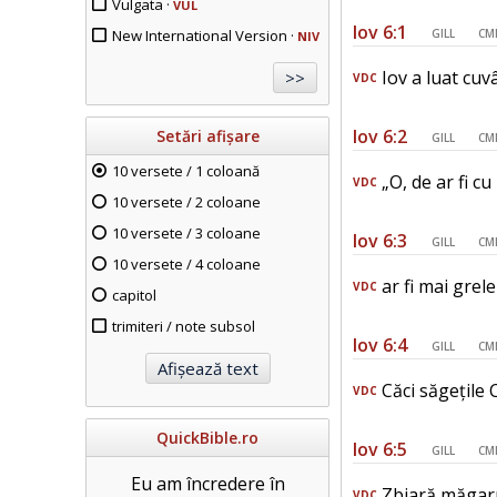
Vulgata ·
VUL
Iov 6:1
New International Version ·
GILL
CM
NIV
Iov a luat cuvâ
VDC
Iov 6:2
Setări afișare
GILL
CM
10 versete / 1 coloană
„O, de ar fi c
VDC
10 versete / 2 coloane
10 versete / 3 coloane
Iov 6:3
GILL
CM
10 versete / 4 coloane
ar fi mai grel
VDC
capitol
trimiteri / note subsol
Iov 6:4
GILL
CM
Căci săgețile 
VDC
QuickBible.ro
Iov 6:5
GILL
CM
Eu am încredere în
Zbiară măgaru
VDC