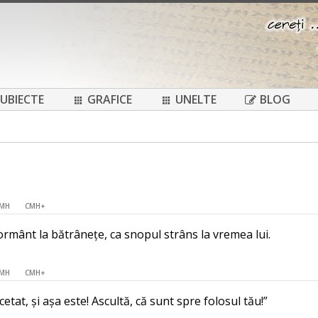
UBIECTE
GRAFICE
UNELTE
BLOG
MH
CMH+
ormânt la bătrânețe, ca snopul strâns la vremea lui.
MH
CMH+
etat, și așa este! Ascultă, că sunt spre folosul tău!”