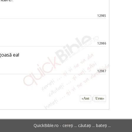
12985
12986
țoasă ea!
12987
«Ant
|
Urm»
QuickBible.ro - cereți ... căutați ... bateți ...