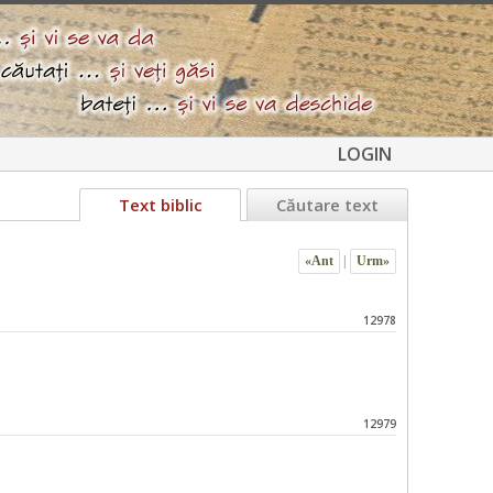
LOGIN
Text biblic
Căutare text
«Ant
|
Urm»
12978
12979