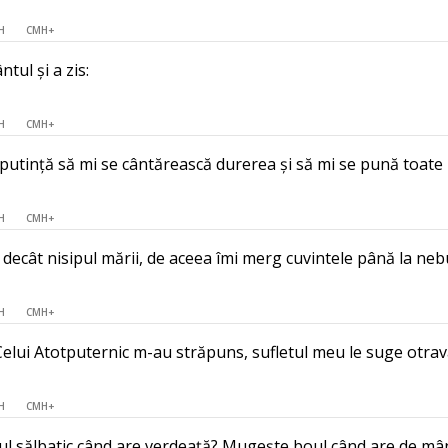
H
CMH+
ntul și a zis:
H
CMH+
u putință să mi se cântărească durerea și să mi se pună toate
H
CMH+
e decât nisipul mării, de aceea îmi merg cuvintele până la neb
H
CMH+
Celui Atotputernic m-au străpuns, sufletul meu le suge otrav
H
CMH+
l sălbatic când are verdeață? Mugește boul când are de mâ