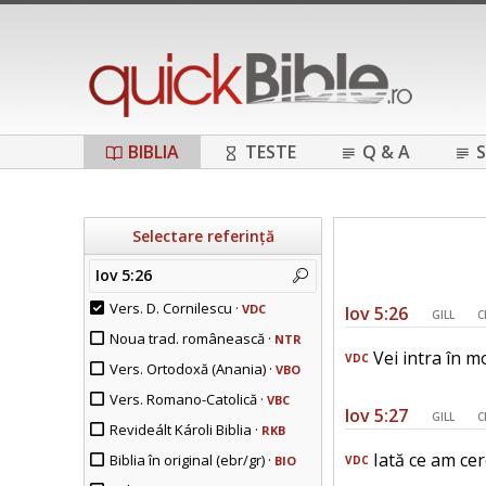
BIBLIA
TESTE
Q & A
S
Selectare referință
Iov 5:26
Vers. D. Cornilescu ·
VDC
Iov 5:26
GILL
C
Noua trad. românească ·
NTR
Vei intra în m
VDC
Vers. Ortodoxă (Anania) ·
VBO
Vers. Romano-Catolică ·
VBC
Iov 5:27
GILL
C
Revideált Károli Biblia ·
RKB
Iată ce am cerc
Biblia în original (ebr/gr) ·
BIO
VDC