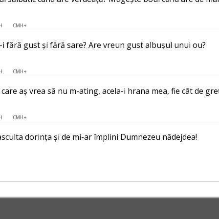
H
CMH+
i fără gust și fără sare? Are vreun gust albușul unui ou?
H
CMH+
 care aș vrea să nu m-ating, acela-i hrana mea, fie cât de gre
H
CMH+
asculta dorința și de mi-ar împlini Dumnezeu nădejdea!