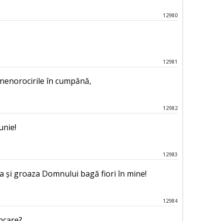
12980
12981
 nenorocirile în cumpănă,
12982
unie!
12983
a și groaza Domnului bagă fiori în mine!
12984
ncare?