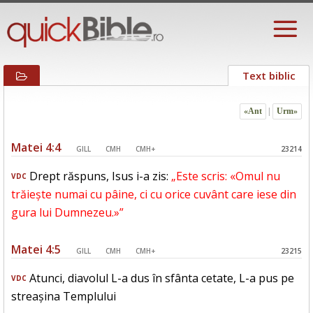
Text biblic
«Ant
|
Urm»
Matei 4:4
GILL
CMH
CMH+
23214
Drept răspuns, Isus i-a zis:
„Este scris: «Omul nu
VDC
trăiește numai cu pâine, ci cu orice cuvânt care iese din
gura lui Dumnezeu.»”
Matei 4:5
GILL
CMH
CMH+
23215
Atunci, diavolul L-a dus în sfânta cetate, L-a pus pe
VDC
streașina Templului