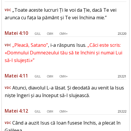
„Toate aceste lucruri Ți le voi da Ție, dacă Te vei
VDC
arunca cu fața la pământ și Te vei închina mie.”
Matei 4:10
GILL
CMH
CMH+
23220
„Pleacă, Satano”
, i-a răspuns Isus.
„Căci este scris:
VDC
«Domnului Dumnezeului tău să te închini și numai Lui
să-I slujești.»”
Matei 4:11
GILL
CMH
CMH+
23221
Atunci, diavolul L-a lăsat. Și deodată au venit la Isus
VDC
niște îngeri și au început să-I slujească.
Matei 4:12
GILL
CMH
CMH+
23222
Când a auzit Isus că Ioan fusese închis, a plecat în
VDC
Galileea.