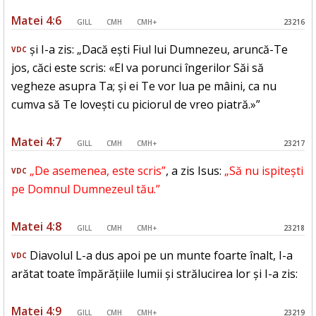
Matei 4:6
GILL
CMH
CMH+
23216
și I-a zis: „Dacă ești Fiul lui Dumnezeu, aruncă-Te
VDC
jos, căci este scris: «El va porunci îngerilor Săi să
vegheze asupra Ta; și ei Te vor lua pe mâini, ca nu
cumva să Te lovești cu piciorul de vreo piatră.»”
Matei 4:7
GILL
CMH
CMH+
23217
„De asemenea, este scris”
, a zis Isus:
„Să nu ispitești
VDC
pe Domnul Dumnezeul tău.”
Matei 4:8
GILL
CMH
CMH+
23218
Diavolul L-a dus apoi pe un munte foarte înalt, I-a
VDC
arătat toate împărățiile lumii și strălucirea lor și I-a zis:
Matei 4:9
GILL
CMH
CMH+
23219