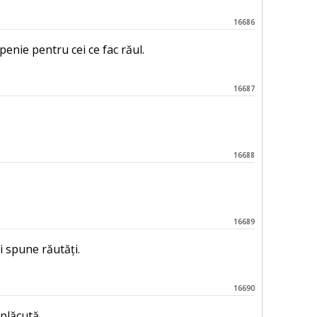
16686
enie pentru cei ce fac răul.
16687
16688
16689
i spune răutăți.
16690
plăcută.