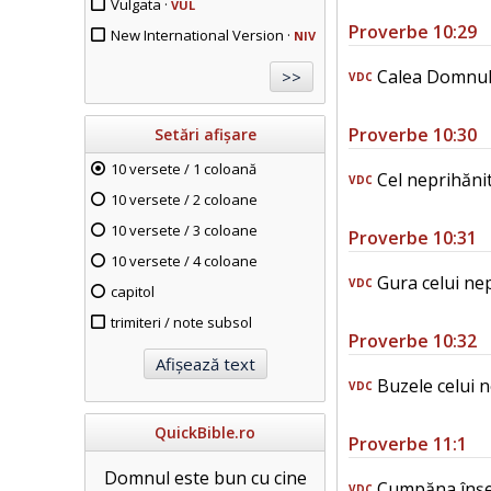
Vulgata ·
VUL
Proverbe 10:29
New International Version ·
NIV
Calea Domnului
VDC
Proverbe 10:30
Setări afișare
10 versete / 1 coloană
Cel neprihănit 
VDC
10 versete / 2 coloane
10 versete / 3 coloane
Proverbe 10:31
10 versete / 4 coloane
Gura celui nepr
VDC
capitol
trimiteri / note subsol
Proverbe 10:32
Buzele celui n
VDC
QuickBible.ro
Proverbe 11:1
Domnul este bun cu cine
Cumpăna înșelă
VDC