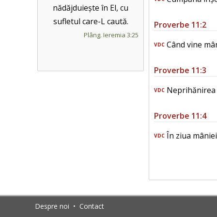
nădăjduiește în El, cu
sufletul care-L caută.
Proverbe 11:2
Plâng. Ieremia 3:25
Când vine mând
VDC
Proverbe 11:3
Neprihănirea oa
VDC
Proverbe 11:4
În ziua mâniei
VDC
Despre noi
•
Contact