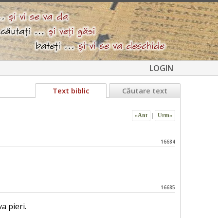
LOGIN
Text biblic
Căutare text
«Ant
|
Urm»
16684
16685
a pieri.