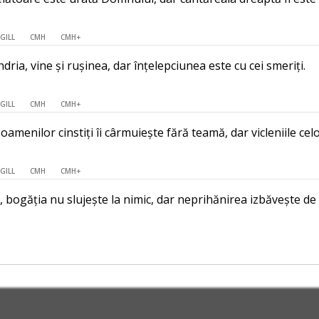
GILL
CMH
CMH+
ria, vine și rușinea, dar înțelepciunea este cu cei smeriți.
GILL
CMH
CMH+
menilor cinstiți îi cârmuiește fără teamă, dar vicleniile celor
GILL
CMH
CMH+
, bogăția nu slujește la nimic, dar neprihănirea izbăvește de