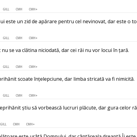
GILL
CMH
CMH+
 este un zid de apărare pentru cel nevinovat, dar este o top
GILL
CMH
CMH+
nu se va clătina niciodată, dar cei răi nu vor locui în țară.
GILL
CMH
CMH+
ihănit scoate înțelepciune, dar limba stricată va fi nimicită.
GILL
CMH
CMH+
eprihănit știu să vorbească lucruri plăcute, dar gura celor ră
GILL
CMH
CMH+
toare este urâtă Domnului, dar cântăreala dreaptă Îi este 