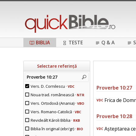
BIBLIA
TESTE
Q & A
S
Selectare referință
Proverbe 10:27
Vers. D. Cornilescu ·
VDC
Proverbe 10:27
Noua trad. românească ·
NTR
Frica de Domnul
VDC
Vers. Ortodoxă (Anania) ·
VBO
Vers. Romano-Catolică ·
VBC
Proverbe 10:28
Revideált Károli Biblia ·
RKB
Așteptarea celo
Biblia în original (ebr/gr) ·
BIO
VDC