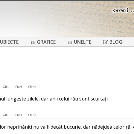
UBIECTE
GRAFICE
UNELTE
BLOG
GILL
CMH
CMH+
 lungește zilele, dar anii celui rău sunt scurtați.
GILL
CMH
CMH+
r neprihăniți nu va fi decât bucurie, dar nădejdea celor răi v