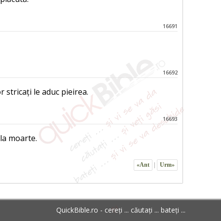
16691
16692
 stricați le aduc pieirea.
16693
 la moarte.
«Ant
|
Urm»
QuickBible.ro - cereți ... căutați ... bateți ...