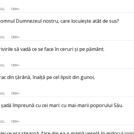
GILL
CMH+
Domnul Dumnezeul nostru, care locuiește atât de sus?
GILL
CMH+
rivirile să vadă ce se face în ceruri și pe pământ.
GILL
CMH+
rac din țărână, înalță pe cel lipsit din gunoi,
GILL
CMH+
ă șadă împreună cu cei mari: cu mai-marii poporului Său.
GILL
CMH+
elei ce era stearpă, face din ea o mamă veselă în mijlocul copi