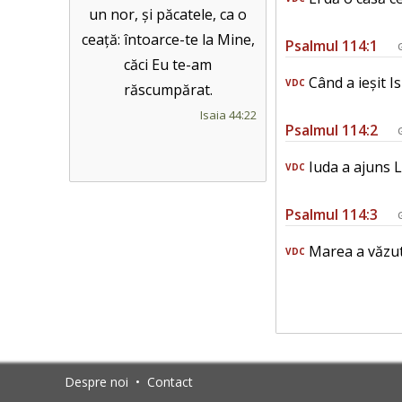
un nor, și păcatele, ca o
ceață: întoarce-te la Mine,
Psalmul 114:1
căci Eu te-am
Când a ieșit Is
VDC
răscumpărat.
Isaia 44:22
Psalmul 114:2
Iuda a ajuns Lo
VDC
Psalmul 114:3
Marea a văzut l
VDC
Despre noi
•
Contact