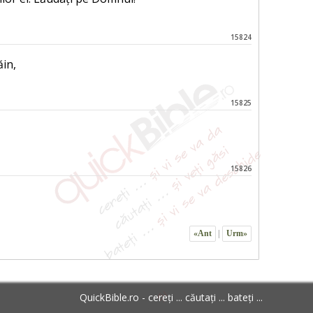
15824
ăin,
15825
15826
«Ant
|
Urm»
QuickBible.ro - cereți ... căutați ... bateți ...