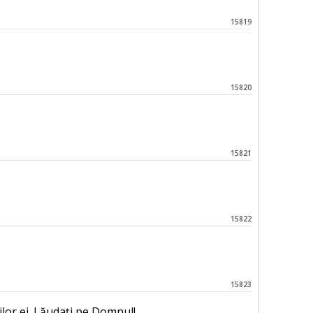
15819
15820
15821
15822
15823
ilor ei. Lăudați pe Domnul!