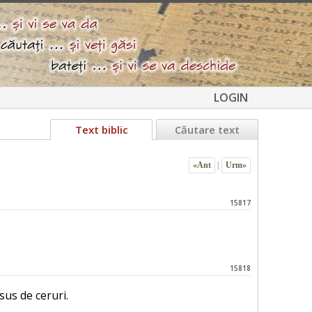
LOGIN
Text biblic
Căutare text
«Ant
|
Urm»
15817
15818
sus de ceruri.