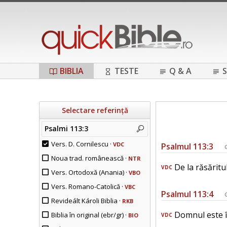
BIBLIA
TESTE
Q & A
S
Selectare referință
Psalmi 113:3
Vers. D. Cornilescu ·
VDC
Psalmul 113:3
Noua trad. românească ·
NTR
De la răsăritu
VDC
Vers. Ortodoxă (Anania) ·
VBO
Vers. Romano-Catolică ·
VBC
Psalmul 113:4
Revideált Károli Biblia ·
RKB
Domnul este în
Biblia în original (ebr/gr) ·
BIO
VDC