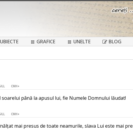
UBIECTE
GRAFICE
UNELTE
BLOG
GILL
CMH+
l soarelui până la apusul lui, fie Numele Domnului lăudat!
GILL
CMH+
ălțat mai presus de toate neamurile, slava Lui este mai pre