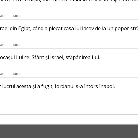
GILL
CMH+
rael din Egipt, când a plecat casa lui Iacov de la un popor str
GILL
CMH+
cașul Lui cel Sfânt și Israel, stăpânirea Lui.
GILL
CMH+
ucrul acesta și a fugit, Iordanul s-a întors înapoi,