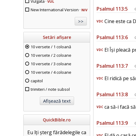
Vulgata ·
VUL
Psalmul 113:5
New International Version ·
NIV
Cine este ca 
VDC
Psalmul 113:6
Setări afișare
10 versete / 1 coloană
El Își pleacă p
VDC
10 versete / 2 coloane
10 versete / 3 coloane
Psalmul 113:7
10 versete / 4 coloane
El ridică pe să
VDC
capitol
trimiteri / note subsol
Psalmul 113:8
ca să-i facă s
VDC
QuickBible.ro
Psalmul 113:9
Eu îți șterg fărădelegile ca
El dă o casă c
VDC