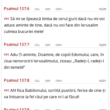
Psalmul 137:6
GILL
CMH
CMH+
16229
Să mi se lipească limba de cerul gurii dacă nu-mi voi
VDC
aduce aminte de tine, dacă nu voi face din Ierusalim
culmea bucuriei mele!
Psalmul 137:7
GILL
CMH
CMH+
16230
Adu-Ți aminte, Doamne, de copiii Edomului, care, în
VDC
ziua nenorocirii Ierusalimului, ziceau: „Radeți-l, radeți-l
din temelii!”
Psalmul 137:8
GILL
CMH
CMH+
16231
Ah! fiica Babilonului, sortită pustiirii, ferice de cine-ți
VDC
va întoarce la fel răul pe care ni l-ai făcut!
Psalmul 137:9