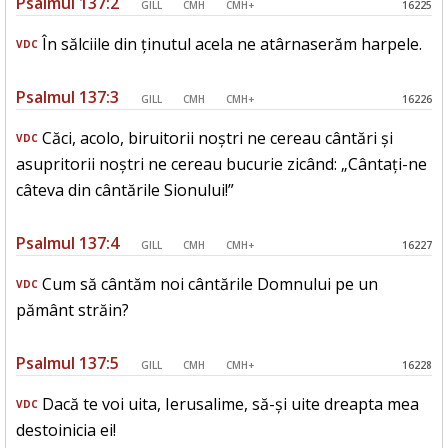
Psalmul 137:2
GILL
CMH
CMH+
16225
În sălciile din ținutul acela ne atârnaserăm harpele.
VDC
Psalmul 137:3
GILL
CMH
CMH+
16226
Căci, acolo, biruitorii noștri ne cereau cântări și
VDC
asupritorii noștri ne cereau bucurie zicând: „Cântați-ne
câteva din cântările Sionului!”
Psalmul 137:4
GILL
CMH
CMH+
16227
Cum să cântăm noi cântările Domnului pe un
VDC
pământ străin?
Psalmul 137:5
GILL
CMH
CMH+
16228
Dacă te voi uita, Ierusalime, să-și uite dreapta mea
VDC
destoinicia ei!