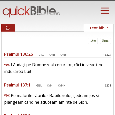
Text biblic
«Ant
|
Urm»
Psalmul 136:26
GILL
CMH
CMH+
16223
Lăudați pe Dumnezeul cerurilor, căci în veac ține
VDC
îndurarea Lui!
Psalmul 137:1
GILL
CMH
CMH+
16224
Pe malurile râurilor Babilonului, ședeam jos și
VDC
plângeam când ne aduceam aminte de Sion.