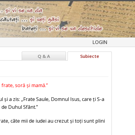
LOGIN
Q & A
Subiecte
e frate, soră și mamă.”
l și a zis: „Frate Saule, Domnul Isus, care ți S-a
i de Duhul Sfânt.”
ate, câte mii de iudei au crezut și toți sunt plini