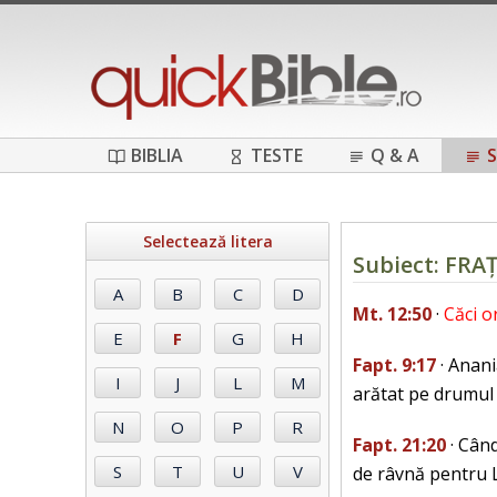
BIBLIA
TESTE
Q & A
S
Selectează litera
Subiect: FRA
Mt. 12:50
·
Căci o
Fapt. 9:17
· Anani
arătat pe drumul 
Fapt. 21:20
· Când
de râvnă pentru 