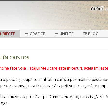
UBIECTE
GRAFICE
UNELTE
BLOG
ȚI ÎN CRISTOS
ricine face voia Tatălui Meu care este în ceruri, acela Îmi est
a a plecat; și, după ce a intrat în casă, a pus mâinile peste Sau
pe care veneai, m-a trimis ca să capeți vederea și să te umpl
 l-au auzit, au proslăvit pe Dumnezeu. Apoi, i-au zis: „Vezi, fr
Lege.