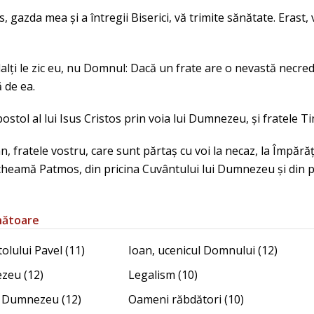
s, gazda mea și a întregii Biserici, vă trimite sănătate. Erast, v
lalți le zic eu, nu Domnul: Dacă un frate are o nevastă necredi
 de ea.
postol al lui Isus Cristos prin voia lui Dumnezeu, și fratele T
an, fratele vostru, care sunt părtaș cu voi la necaz, la Împărăț
cheamă Patmos, din pricina Cuvântului lui Dumnezeu și din pri
nătoare
olului Pavel (11)
Ioan, ucenicul Domnului (12)
ezeu (12)
Legalism (10)
ui Dumnezeu (12)
Oameni răbdători (10)