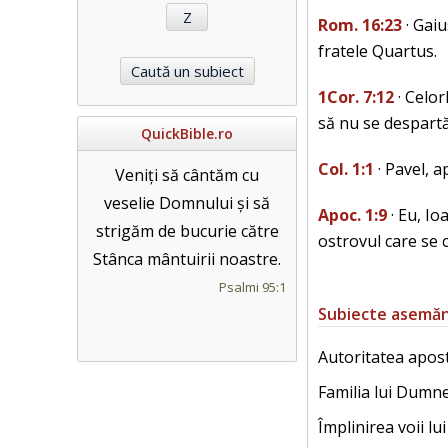
Rom. 16:23
· Gaiu
fratele Quartus.
1Cor. 7:12
· Celor
să nu se despartă
QuickBible.ro
Col. 1:1
· Pavel, a
Veniți să cântăm cu
veselie Domnului și să
Apoc. 1:9
· Eu, Io
strigăm de bucurie către
ostrovul care se 
Stânca mântuirii noastre.
Psalmi 95:1
Subiecte asemă
Autoritatea apost
Familia lui Dumn
Împlinirea voii l