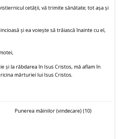
istiernicul cetății, vă trimite sănătate; tot așa și
ncioasă și ea voiește să trăiască înainte cu el,
imotei,
ie și la răbdarea în Isus Cristos, mă aflam în
cina mărturiei lui Isus Cristos.
Punerea mâinilor (vindecare) (10)