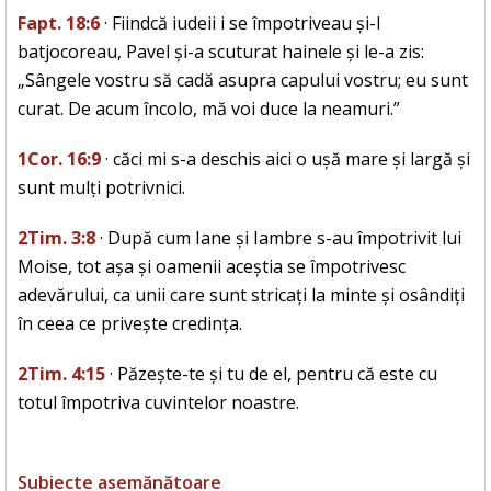
Fapt. 18:6
· Fiindcă iudeii i se împotriveau și-l
batjocoreau, Pavel și-a scuturat hainele și le-a zis:
„Sângele vostru să cadă asupra capului vostru; eu sunt
curat. De acum încolo, mă voi duce la neamuri.”
1Cor. 16:9
· căci mi s-a deschis aici o ușă mare și largă și
sunt mulți potrivnici.
2Tim. 3:8
· După cum Iane și Iambre s-au împotrivit lui
Moise, tot așa și oamenii aceștia se împotrivesc
adevărului, ca unii care sunt stricați la minte și osândiți
în ceea ce privește credința.
2Tim. 4:15
· Păzește-te și tu de el, pentru că este cu
totul împotriva cuvintelor noastre.
Subiecte asemănătoare