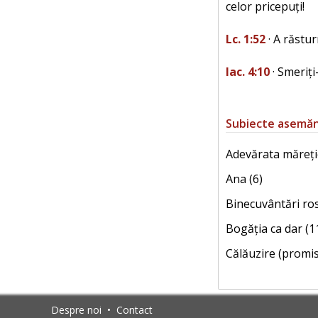
celor pricepuți!
Lc. 1:52
· A răstur
Iac. 4:10
· Smeriți
Subiecte asemă
Adevărata măreți
Ana (6)
Binecuvântări ro
Bogăția ca dar (1
Călăuzire (promis
Despre noi
•
Contact