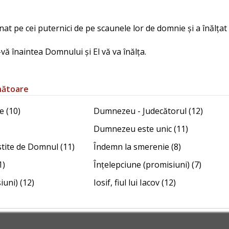
nat pe cei puternici de pe scaunele lor de domnie și a înălțat 
-vă înaintea Domnului și El vă va înălța.
nătoare
e (10)
Dumnezeu - Judecătorul (12)
Dumnezeu este unic (11)
stite de Domnul (11)
Îndemn la smerenie (8)
1)
Înțelepciune (promisiuni) (7)
iuni) (12)
Iosif, fiul lui Iacov (12)