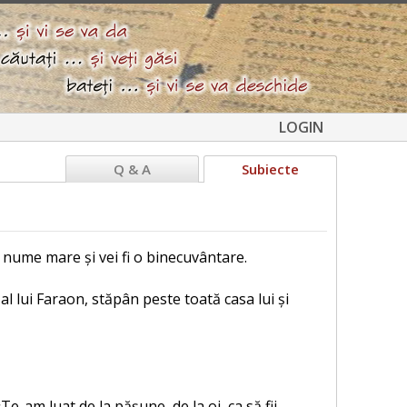
LOGIN
Q & A
Subiecte
n nume mare și vei fi o binecuvântare.
 al lui Faraon, stăpân peste toată casa lui și
-am luat de la pășune, de la oi, ca să fii