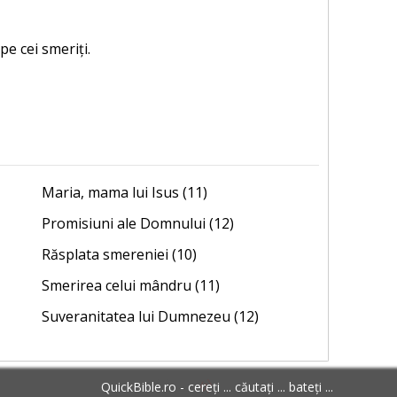
pe cei smeriți.
Maria, mama lui Isus (11)
Promisiuni ale Domnului (12)
Răsplata smereniei (10)
Smerirea celui mândru (11)
Suveranitatea lui Dumnezeu (12)
QuickBible.ro - cereți ... căutați ... bateți ...