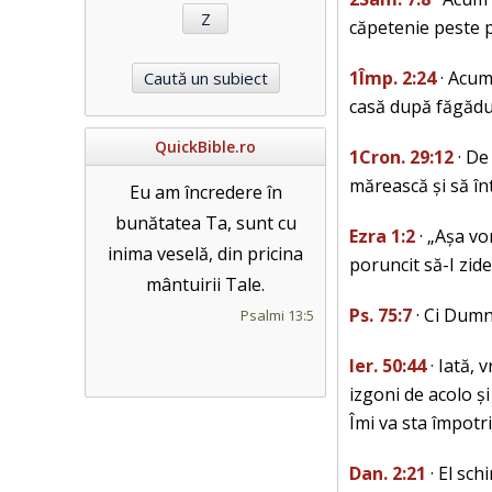
căpetenie peste p
1Împ. 2:24
· Acum
casă după făgădui
QuickBible.ro
1Cron. 29:12
· De
mărească și să în
Eu am încredere în
bunătatea Ta, sunt cu
Ezra 1:2
· „Așa vo
inima veselă, din pricina
poruncit să-I zide
mântuirii Tale.
Ps. 75:7
· Ci Dumne
Psalmi 13:5
Ier. 50:44
· Iată, 
izgoni de acolo ș
Îmi va sta împotr
Dan. 2:21
· El sch