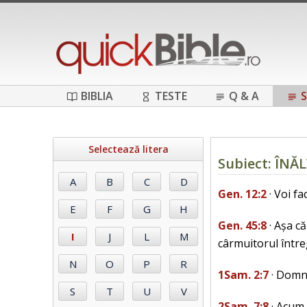
BIBLIA
TESTE
Q & A
S
Selectează litera
Subiect: ÎN
Gen. 12:2
· Voi fa
Gen. 45:8
· Așa că
cârmuitorul întreg
1Sam. 2:7
· Domnu
2Sam. 7:8
· Acum 