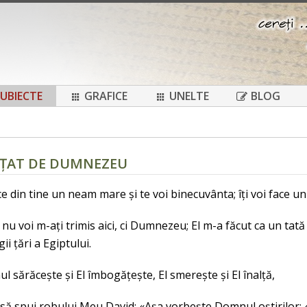
UBIECTE
GRAFICE
UNELTE
BLOG
ĂLȚAT DE DUMNEZEU
ce din tine un neam mare și te voi binecuvânta; îți voi face u
 nu voi m-ați trimis aici, ci Dumnezeu; El m-a făcut ca un tată
ii țări a Egiptului.
l sărăcește și El îmbogățește, El smerește și El înalță,
să spui robului Meu David: «Așa vorbește Domnul oștirilor: ‹Te