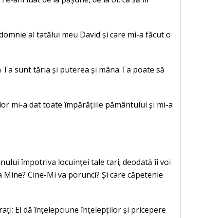
domnie al tatălui meu David și care mi-a făcut o
na Ta sunt tăria și puterea și mâna Ta poate să
or mi-a dat toate împărățiile pământului și mi-a
ului împotriva locuinței tale tari; deodată îi voi
 ca Mine? Cine-Mi va porunci? Și care căpetenie
ți; El dă înțelepciune înțelepților și pricepere