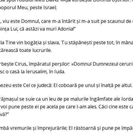
oporul Meu, peste Israel;
, viu este Domnul, care m-a întărit și m-a suit pe scaunul de 
nța Lui, că astăzi va muri Adonia!”
 la Tine vin bogăția și slava, Tu stăpânești peste tot, în mâ
tărească toate lucrurile.
rbește Cirus, împăratul perșilor: «Domnul Dumnezeul ceruril
sc o casă la Ierusalim, în Iuda.
zeu este Cel ce judecă: El coboară pe unul și înalță pe altul.
vrăjmașul se suie ca un leu de pe malurile îngâmfate ale Iordan
i voi pune peste ei pe acela pe care l-am ales. Căci cine este
ivă?”
imbă vremurile și împrejurările; El răstoarnă și pune pe împăra