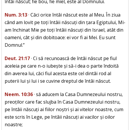
întâi născut; fie bou, fie miel, este al Domnului.
Num. 3:13
· Căci orice întâi născut este al Meu. În ziua
când am lovit pe toți întâii născuți din țara Egiptului, Mi-
am închinat Mie pe toți întâii născuți din Israel, atât din
oameni, cât și din dobitoace: ei vor fi ai Mei. Eu sunt
Domnul.”
Deut. 21:17
· Ci să recunoască de întâi născut pe fiul
aceleia pe care n-o iubește și să-i dea o parte îndoită
din averea lui, căci fiul acesta este cel dintâi rod al
puterii lui și lui i se cuvine dreptul de întâi născut.
Neem. 10:36
· să aducem la Casa Dumnezeului nostru,
preoților care fac slujba în Casa Dumnezeului nostru,
pe întâii născuți ai fiilor noștri și ai vitelor noastre, cum
este scris în Lege, pe întâii născuți ai vacilor și oilor
noastre;