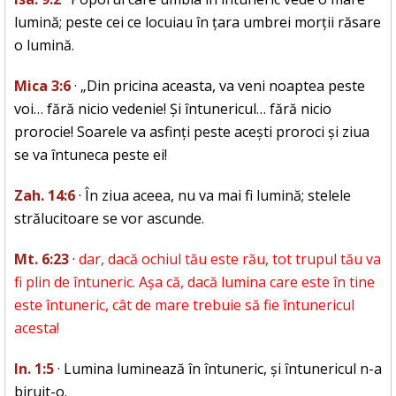
lumină; peste cei ce locuiau în țara umbrei morții răsare
o lumină.
Mica 3:6
· „Din pricina aceasta, va veni noaptea peste
voi… fără nicio vedenie! Și întunericul… fără nicio
prorocie! Soarele va asfinți peste acești proroci și ziua
se va întuneca peste ei!
Zah. 14:6
· În ziua aceea, nu va mai fi lumină; stelele
strălucitoare se vor ascunde.
Mt. 6:23
·
dar, dacă ochiul tău este rău, tot trupul tău va
fi plin de întuneric. Așa că, dacă lumina care este în tine
este întuneric, cât de mare trebuie să fie întunericul
acesta!
In. 1:5
· Lumina luminează în întuneric, și întunericul n-a
biruit-o.