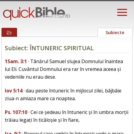
Subiecte
Subiect: ÎNTUNERIC SPIRITUAL
1Sam. 3:1
· Tânărul Samuel slujea Domnului înaintea
lui Eli. Cuvântul Domnului era rar în vremea aceea și
vedeniile nu erau dese.
Iov 5:14
· dau peste întuneric în mijlocul zilei, bâjbâie
ziua-n amiaza mare ca noaptea.
Ps. 107:10
· Cei ce ședeau în întuneric și în umbra morții
trăiau legați în ticăloșie și în fiare,
Isa. 9:2
· Poporul care umbla în întuneric vede o mare