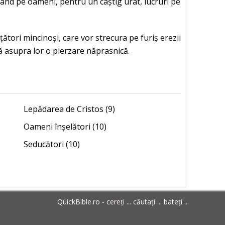
ățând pe oameni, pentru un câștig urât, lucruri pe
ățători mincinoși, care vor strecura pe furiș erezii
ă asupra lor o pierzare năprasnică.
Lepădarea de Cristos (9)
Oameni înșelători (10)
Seducători (10)
QuickBible.ro - cereți ... căutați ... bateți ...