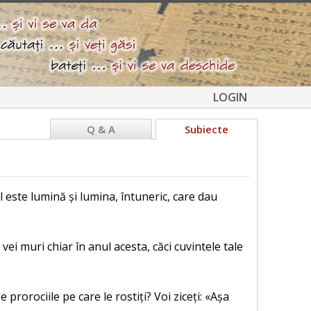
LOGIN
Q & A
Subiecte
l este lumină și lumina, întuneric, care dau
ei muri chiar în anul acesta, căci cuvintele tale
prorociile pe care le rostiți? Voi ziceți: «Așa