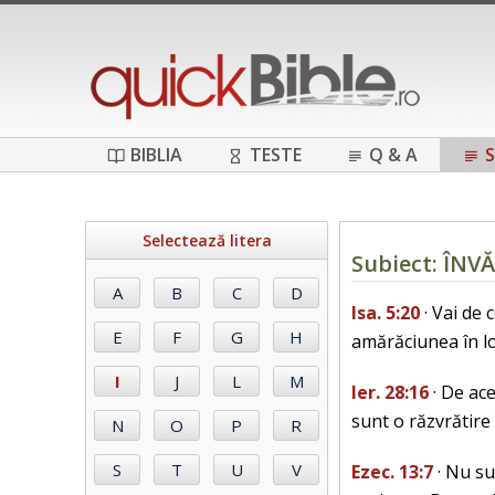
BIBLIA
TESTE
Q & A
S
Selectează litera
Subiect: ÎNV
Isa. 5:20
· Vai de 
amărăciunea în lo
Ier. 28:16
· De ace
sunt o răzvrătire
Ezec. 13:7
· Nu su