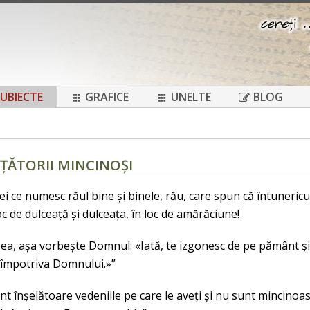
UBIECTE
GRAFICE
UNELTE
BLOG
ĂȚĂTORII MINCINOȘI
cei ce numesc răul bine și binele, rău, care spun că întunericu
c de dulceață și dulceața, în loc de amărăciune!
ea, așa vorbește Domnul: «Iată, te izgonesc de pe pământ și v
 împotriva Domnului.»”
nt înșelătoare vedeniile pe care le aveți și nu sunt mincinoase 