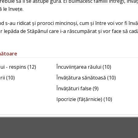
trebuie să li se astupe gura. Ei buimăcesc familii întregi, înv
 le învețe.
d s-au ridicat și proroci mincinoși, cum și între voi vor fi înv
or lepăda de Stăpânul care i-a răscumpărat și vor face să cad
nătoare
i - respins (12)
Încuviințarea răului (10)
ii (10)
Învățătura sănătoasă (10)
Învățături false (9)
Ipocrizie (fățărnicie) (10)