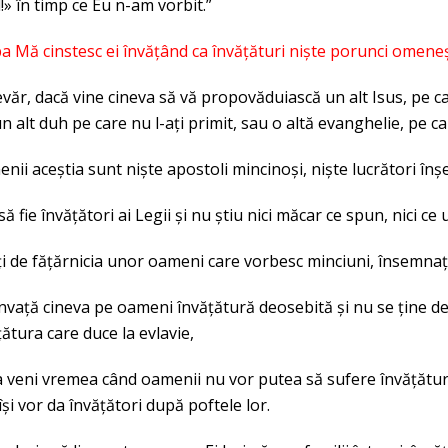
 în timp ce Eu n-am vorbit.”
 Mă cinstesc ei învățând ca învățături niște porunci omeneș
evăr, dacă vine cineva să vă propovăduiască un alt Isus, pe 
n alt duh pe care nu l-ați primit, sau o altă evanghelie, pe car
nii aceștia sunt niște apostoli mincinoși, niște lucrători înșel
 să fie învățători ai Legii și nu știu nici măcar ce spun, nici ce
i de fățărnicia unor oameni care vorbesc minciuni, însemnați 
învață cineva pe oameni învățătură deosebită și nu se ține d
țătura care duce la evlavie,
va veni vremea când oamenii nu vor putea să sufere învățătura
 își vor da învățători după poftele lor.