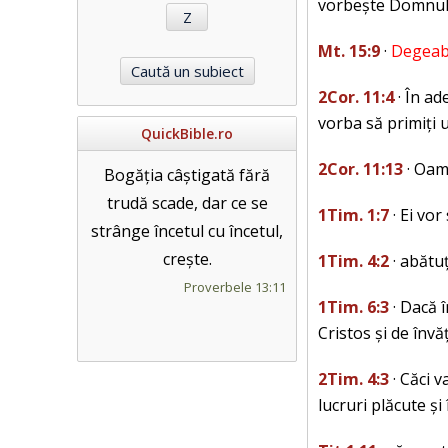
vorbește Domnul!»
Mt. 15:9
·
Degeaba
2Cor. 11:4
· În ad
vorba să primiți u
QuickBible.ro
2Cor. 11:13
· Oame
Bogăția câștigată fără
trudă scade, dar ce se
1Tim. 1:7
· Ei vor
strânge încetul cu încetul,
crește.
1Tim. 4:2
· abătuț
Proverbele 13:11
1Tim. 6:3
· Dacă 
Cristos și de învă
2Tim. 4:3
· Căci 
lucruri plăcute și