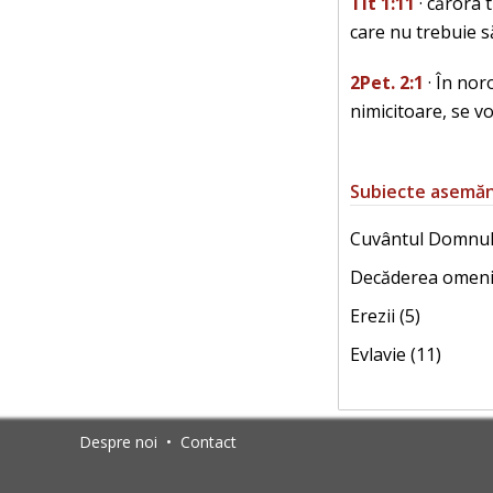
Tit 1:11
· cărora 
care nu trebuie să
2Pet. 2:1
· În noro
nimicitoare, se v
Subiecte asemă
Cuvântul Domnulu
Decăderea omenir
Erezii (5)
Evlavie (11)
Despre noi
•
Contact