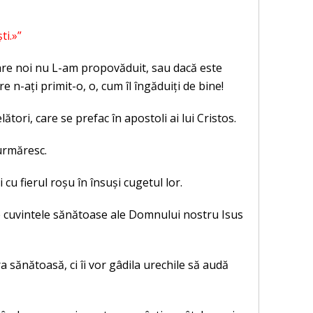
ti.»”
care noi nu L-am propovăduit, sau dacă este
e n-ați primit-o, o, cum îl îngăduiți de bine!
ători, care se prefac în apostoli ai lui Cristos.
 urmăresc.
cu fierul roșu în însuși cugetul lor.
e cuvintele sănătoase ale Domnului nostru Isus
 sănătoasă, ci îi vor gâdila urechile să audă