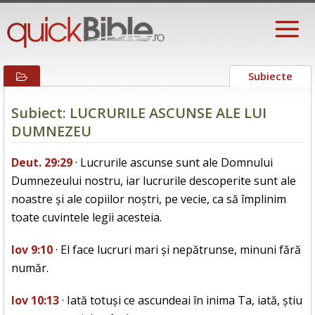
Subiecte
Subiect: LUCRURILE ASCUNSE ALE LUI
DUMNEZEU
Deut. 29:29
· Lucrurile ascunse sunt ale Domnului
Dumnezeului nostru, iar lucrurile descoperite sunt ale
noastre și ale copiilor noștri, pe vecie, ca să împlinim
toate cuvintele legii acesteia.
Iov 9:10
· El face lucruri mari și nepătrunse, minuni fără
număr.
Iov 10:13
· Iată totuși ce ascundeai în inima Ta, iată, știu