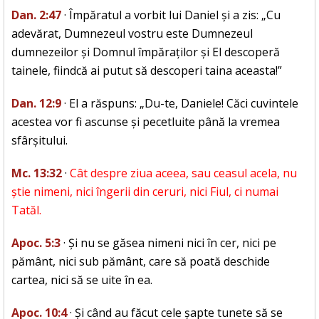
Dan. 2:47
· Împăratul a vorbit lui Daniel și a zis: „Cu
adevărat, Dumnezeul vostru este Dumnezeul
dumnezeilor și Domnul împăraților și El descoperă
tainele, fiindcă ai putut să descoperi taina aceasta!”
Dan. 12:9
· El a răspuns: „Du-te, Daniele! Căci cuvintele
acestea vor fi ascunse și pecetluite până la vremea
sfârșitului.
Mc. 13:32
·
Cât despre ziua aceea, sau ceasul acela, nu
știe nimeni, nici îngerii din ceruri, nici Fiul, ci numai
Tatăl.
Apoc. 5:3
· Și nu se găsea nimeni nici în cer, nici pe
pământ, nici sub pământ, care să poată deschide
cartea, nici să se uite în ea.
Apoc. 10:4
· Și când au făcut cele șapte tunete să se