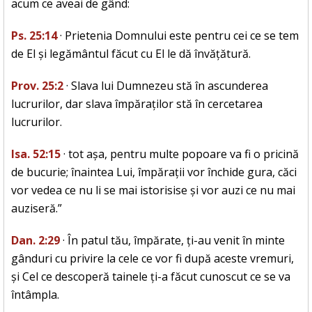
acum ce aveai de gând:
Ps. 25:14
· Prietenia Domnului este pentru cei ce se tem
de El și legământul făcut cu El le dă învățătură.
Prov. 25:2
· Slava lui Dumnezeu stă în ascunderea
lucrurilor, dar slava împăraților stă în cercetarea
lucrurilor.
Isa. 52:15
· tot așa, pentru multe popoare va fi o pricină
de bucurie; înaintea Lui, împărații vor închide gura, căci
vor vedea ce nu li se mai istorisise și vor auzi ce nu mai
auziseră.”
Dan. 2:29
· În patul tău, împărate, ți-au venit în minte
gânduri cu privire la cele ce vor fi după aceste vremuri,
și Cel ce descoperă tainele ți-a făcut cunoscut ce se va
întâmpla.