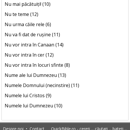
Nu mai păcătuiți! (10)
Nu te teme (12)
Nu urma căile rele (6)
Nu va fi dat de rușine (11)
Nu vor intra în Canaan (14)
Nu vor intra în cer (12)
Nu vor intra în locuri sfinte (8)
Nume ale lui Dumnezeu (13)
Numele Domnului (necinstire) (11)
Numele lui Cristos (9)
Numele lui Dumnezeu (10)
Despre noi
•
Contact
QuickBible.ro - cereți ... căutați ... bateți ...