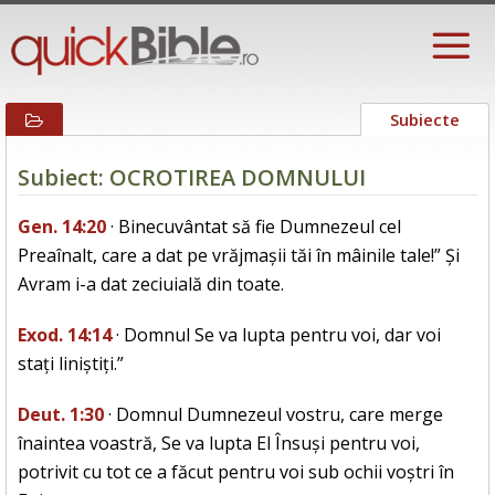
Subiecte
Subiect: OCROTIREA DOMNULUI
Gen. 14:20
· Binecuvântat să fie Dumnezeul cel
Preaînalt, care a dat pe vrăjmașii tăi în mâinile tale!” Și
Avram i-a dat zeciuială din toate.
Exod. 14:14
· Domnul Se va lupta pentru voi, dar voi
stați liniștiți.”
Deut. 1:30
· Domnul Dumnezeul vostru, care merge
înaintea voastră, Se va lupta El Însuși pentru voi,
potrivit cu tot ce a făcut pentru voi sub ochii voștri în