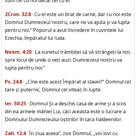
sunt cei cu noi decât cei cu ei.”
2Cron. 32:8
· Cu el este un braț de carne, dar cu noi este
Domnul Dumnezeul nostru, care ne va ajuta și va lupta
pentru noi.” Poporul a avut încredere în cuvintele lui
Ezechia, împăratul lui Iuda.
Neem. 4:20
· La sunetul trâmbiței să vă strângeți la noi,
spre locul de unde o veți auzi. Dumnezeul nostru va
lupta pentru noi.”
Ps. 24:8
· „Cine este acest Împărat al slavei?” Domnul cel
tare și puternic, Domnul cel viteaz în lupte.
Ier. 50:25
· Domnul Și-a deschis casa de arme și a scos
din ea armele mâniei Lui, căci aceasta este o lucrare a
Domnului Dumnezeului oștirilor în țara haldeenilor.
Zah. 12:4
· În ziua aceea”, zice Domnul, „voi lovi cu