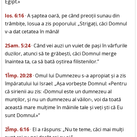
Egipt.»
Ios. 6:16
· A șaptea oară, pe când preoții sunau din
trâmbițe, Iosua a zis poporului: „Strigați, căci Domnul
v-a dat cetatea în mână!
2Sam. 5:24
· Când vei auzi un vuiet de pași în vârfurile
duzilor, atunci să te grăbești, căci Domnul merge
înaintea ta, ca să bată oștirea filistenilor.”
1Împ. 20:28
· Omul lui Dumnezeu s-a apropiat și a zis
împăratului lui Israel: „Așa vorbește Domnul: «Pentru
că sirienii au zis: ‹Domnul este un dumnezeu al
munților, și nu un dumnezeu al văilor›, voi da toată
această mare mulțime în mâinile tale și veți ști că Eu
sunt Domnul.»”
2Împ. 6:16
· El a răspuns: „Nu te teme, căci mai mulți