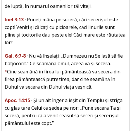
de luptă, în numărul oamenilor tăi viteji.
Ioel 3:13
· Puneți mâna pe seceră, căci secerișul este
copt! Veniți și călcați cu picioarele, căci linurile sunt
pline și tocitorile dau peste ele! Căci mare este răutatea
lor!”
Gal. 6:7-8
· Nu vă înșelați: „Dumnezeu nu Se lasă să fie
batjocorit.” Ce seamănă omul, aceea va și secera.
Cine seamănă în firea lui pământească va secera din
8
firea pământească putrezirea, dar cine seamănă în
Duhul va secera din Duhul viața veșnică.
Apoc. 14:15
· Și un alt înger a ieșit din Templu și striga
cu glas tare Celui ce ședea pe nor: „Pune secera Ta și
seceră, pentru că a venit ceasul să seceri și secerișul
pământului este copt.”