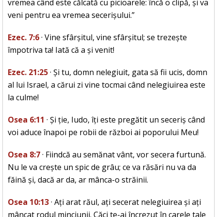
vremea când este călcată cu picioarele: încă o clipă, și va
veni pentru ea vremea secerișului.”
Ezec. 7:6
· Vine sfârșitul, vine sfârșitul; se trezește
împotriva ta! Iată că a și venit!
Ezec. 21:25
· Și tu, domn nelegiuit, gata să fii ucis, domn
al lui Israel, a cărui zi vine tocmai când nelegiuirea este
la culme!
Osea 6:11
· Și ție, Iudo, îți este pregătit un seceriș când
voi aduce înapoi pe robii de război ai poporului Meu!
Osea 8:7
· Fiindcă au semănat vânt, vor secera furtună.
Nu le va crește un spic de grâu; ce va răsări nu va da
făină și, dacă ar da, ar mânca-o străinii.
Osea 10:13
· Ați arat răul, ați secerat nelegiuirea și ați
mâncat rodul minciunii. Căci te-ai încrezut în carele tale