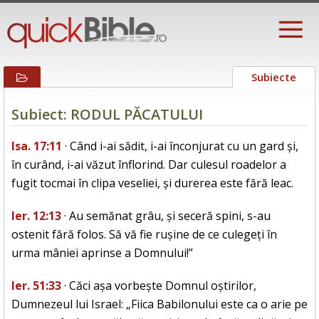
Subiecte
Subiect: RODUL PĂCATULUI
Isa. 17:11
· Când i-ai sădit, i-ai înconjurat cu un gard și,
în curând, i-ai văzut înflorind. Dar culesul roadelor a
fugit tocmai în clipa veseliei, și durerea este fără leac.
Ier. 12:13
· Au semănat grâu, și seceră spini, s-au
ostenit fără folos. Să vă fie rușine de ce culegeți în
urma mâniei aprinse a Domnului!”
Ier. 51:33
· Căci așa vorbește Domnul oștirilor,
Dumnezeul lui Israel: „Fiica Babilonului este ca o arie pe