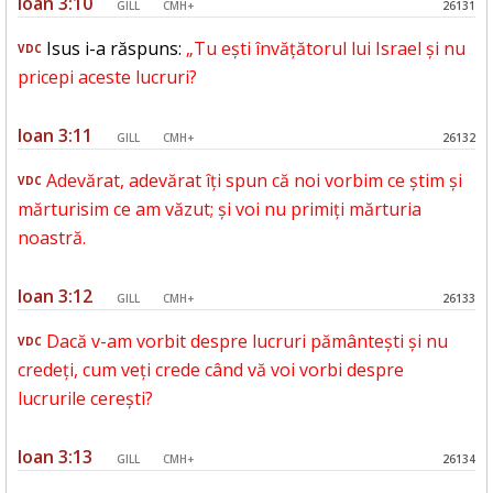
Ioan 3:10
GILL
CMH+
26131
Isus i-a răspuns:
„Tu ești învățătorul lui Israel și nu
VDC
pricepi aceste lucruri?
Ioan 3:11
GILL
CMH+
26132
Adevărat, adevărat îți spun că noi vorbim ce știm și
VDC
mărturisim ce am văzut; și voi nu primiți mărturia
noastră.
Ioan 3:12
GILL
CMH+
26133
Dacă v-am vorbit despre lucruri pământești și nu
VDC
credeți, cum veți crede când vă voi vorbi despre
lucrurile cerești?
Ioan 3:13
GILL
CMH+
26134