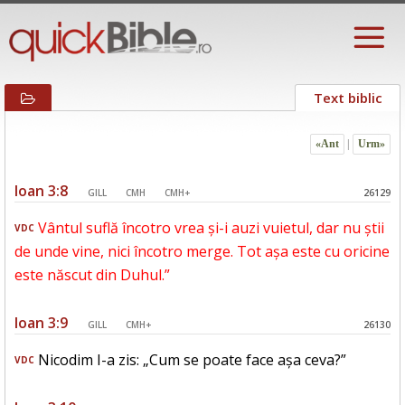
Text biblic
«Ant
|
Urm»
Ioan 3:8
GILL
CMH
CMH+
26129
Vântul suflă încotro vrea și-i auzi vuietul, dar nu știi
VDC
de unde vine, nici încotro merge. Tot așa este cu oricine
este născut din Duhul.”
Ioan 3:9
GILL
CMH+
26130
Nicodim I-a zis: „Cum se poate face așa ceva?”
VDC