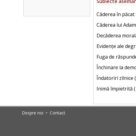
Subiecte asemă
Căderea în păcat 
Căderea lui Adam 
Decăderea morală
Evidențe ale degr
Fuga de răspunde
Închinare la demo
Îndatoriri zilnice 
Inimă împietrită (
Despre noi
•
Contact