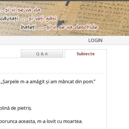
LOGIN
Q & A
Subiecte
: „Șarpele m-a amăgit și am mâncat din pom.”
lină de pietriș.
i porunca aceasta, m-a lovit cu moartea.