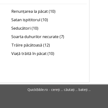
Renunțarea la păcat (10)
Satan ispititorul (10)
Seducători (10)
Soarta duhurilor necurate (7)
Trăire păcătoasă (12)
Viață trăită în păcat (10)
QuickBible.ro - cereți ... căutați ... bateți ...