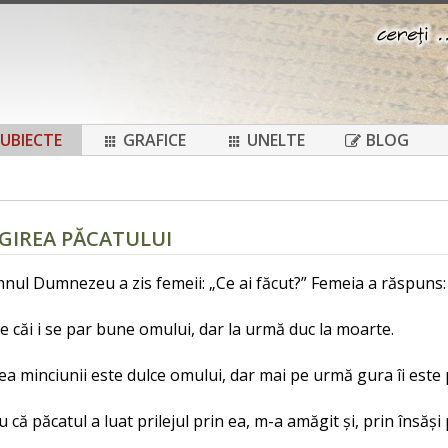
UBIECTE
GRAFICE
UNELTE
BLOG
ĂGIREA PĂCATULUI
mnul Dumnezeu a zis femeii: „Ce ai făcut?” Femeia a răspuns
e căi i se par bune omului, dar la urmă duc la moarte.
ea minciunii este dulce omului, dar mai pe urmă gura îi este p
u că păcatul a luat prilejul prin ea, m-a amăgit și, prin însăș