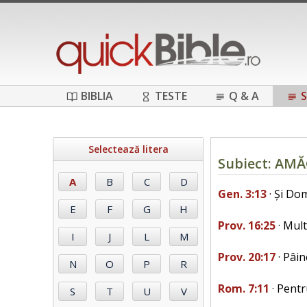
BIBLIA
TESTE
Q & A
S
Selectează litera
Subiect: AM
Gen. 3:13
· Și Do
Prov. 16:25
· Mult
Prov. 20:17
· Pâin
Rom. 7:11
· Pentr