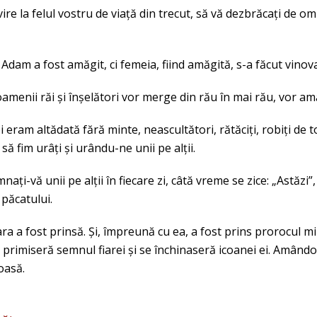
vire la felul vostru de viață din trecut, să vă dezbrăcați de o
u Adam a fost amăgit, ci femeia, fiind amăgită, s-a făcut vinov
amenii răi și înșelători vor merge din rău în mai rău, vor amăgi
oi eram altădată fără minte, neascultători, rătăciți, robiți de to
 să fim urâți și urându-ne unii pe alții.
mnați-vă unii pe alții în fiecare zi, câtă vreme se zice: „Astăz
 păcatului.
iara a fost prinsă. Și, împreună cu ea, a fost prins prorocul 
primiseră semnul fiarei și se închinaseră icoanei ei. Amândoi a
oasă.