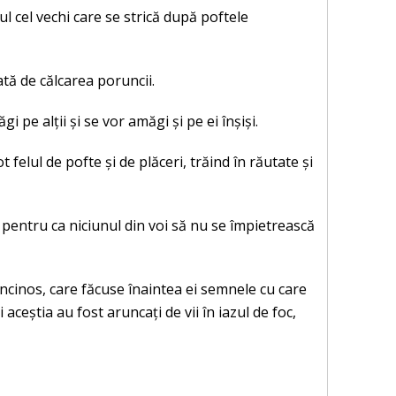
mul cel vechi care se strică după poftele
ată de călcarea poruncii.
 pe alții și se vor amăgi și pe ei înșiși.
t felul de pofte și de plăceri, trăind în răutate și
i”, pentru ca niciunul din voi să nu se împietrească
mincinos, care făcuse înaintea ei semnele cu care
ceștia au fost aruncați de vii în iazul de foc,