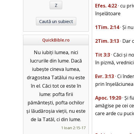
Efes. 4:22
· cu pri
înșelătoare
1Tim. 2:14
· Și n
QuickBible.ro
2Tim. 3:13
· Dar o
Nu iubiți lumea, nici
Tit 3:3
· Căci și n
lucrurile din lume. Dacă
în pizmă, vrednici
iubește cineva lumea,
Evr. 3:13
· Ci înde
dragostea Tatălui nu este
prin înșelăciunea
în el. Căci tot ce este în
lume: pofta firii
Apoc. 19:20
· Și f
pământești, pofta ochilor
amăgise pe cei ce 
și lăudăroșia vieții, nu este
care arde cu puci
de la Tatăl, ci din lume.
1 Ioan 2:15-17