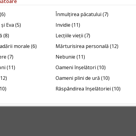
nătoare
(6)
Înmulțirea păcatului (7)
și Eva (5)
Invidie (11)
 (8)
Lecțiile vieții (7)
adării morale (6)
Mărturisirea personală (12)
re (7)
Nebunie (11)
ni (11)
Oameni înșelători (10)
(12)
Oameni plini de ură (10)
10)
Răspândirea înșelătoriei (10)