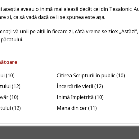
ii aceștia aveau o inimă mai aleasă decât cei din Tesalonic. A
care zi, ca să vadă dacă ce li se spunea este așa.
mnați-vă unii pe alții în fiecare zi, câtă vreme se zice: „Astăz
 păcatului.
nătoare
ui (10)
Citirea Scripturii în public (10)
ului (12)
Încercările vieții (12)
văr (10)
Inimă împietrită (10)
ului (12)
Mana din cer (11)