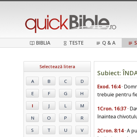
BIBLIA
TESTE
Q & A
S
Selectează litera
Subiect: ÎND
Exod. 16:4
· Domnu
trebuie pentru fi
1Cron. 16:37
· Da
înaintea chivotulu
2Cron. 8:14
· A pu