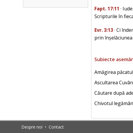
Fapt. 17:11
· Iude
Scripturile în fie
Evr. 3:13
· Ci înde
prin înșelăciunea
Subiecte asemă
Amăgirea păcatul
Ascultarea Cuvânt
Căutare după ade
Chivotul legământ
Despre noi
•
Contact