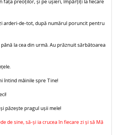
fața preoților, și pe ușieri, împărțiți la fiecare
 zi arderi-de-tot, după numărul poruncit pentru
i zi până la cea din urmă. Au prăznuit sărbătoarea
țele.
i întind mâinile spre Tine!
ci!
 și păzește pragul ușii mele!
 de sine, să-și ia crucea în fiecare zi și să Mă