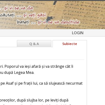
LOGIN
Q & A
Subiecte
i. Poporul va ieși afară și va strânge cât îi
u nu după Legea Mea.
e Asaf și pe frații lui, ca să slujească necurmat
preoților, după slujba lor, pe leviți după