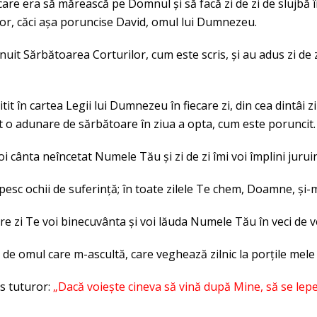
care era să mărească pe Domnul și să facă zi de zi de slujbă în 
lor, căci așa poruncise David, omul lui Dumnezeu.
nuit Sărbătoarea Corturilor, cum este scris, și au adus zi de
citit în cartea Legii lui Dumnezeu în fiecare zi, din cea dintâ
ost o adunare de sărbătoare în ziua a opta, cum este poruncit.
oi cânta neîncetat Numele Tău și zi de zi îmi voi împlini juruin
pesc ochii de suferință; în toate zilele Te chem, Doamne, și-m
are zi Te voi binecuvânta și voi lăuda Numele Tău în veci de ve
e de omul care m-ascultă, care veghează zilnic la porțile mele
is tuturor:
„Dacă voiește cineva să vină după Mine, să se lepede