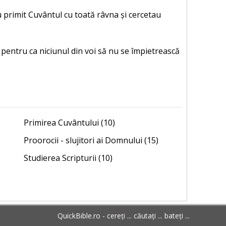
u primit Cuvântul cu toată râvna și cercetau
i”, pentru ca niciunul din voi să nu se împietrească
Primirea Cuvântului (10)
Proorocii - slujitori ai Domnului (15)
Studierea Scripturii (10)
QuickBible.ro - cereți ... căutați ... bateți ...