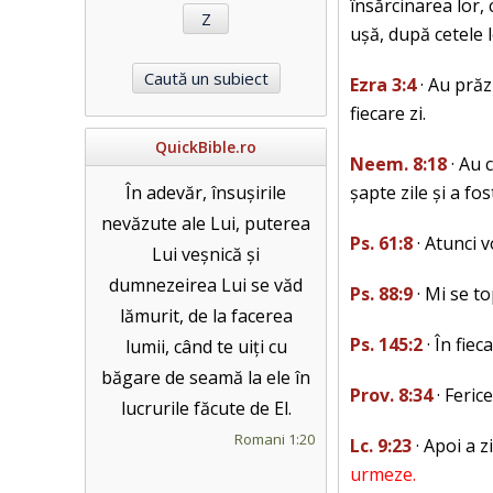
însărcinarea lor, 
ușă, după cetele 
Ezra 3:4
· Au prăz
fiecare zi.
QuickBible.ro
Neem. 8:18
· Au 
În adevăr, însușirile
șapte zile și a f
nevăzute ale Lui, puterea
Ps. 61:8
· Atunci v
Lui veșnică și
dumnezeirea Lui se văd
Ps. 88:9
· Mi se to
lămurit, de la facerea
Ps. 145:2
· În fiec
lumii, când te uiți cu
băgare de seamă la ele în
Prov. 8:34
· Feric
lucrurile făcute de El.
Romani 1:20
Lc. 9:23
· Apoi a z
urmeze.