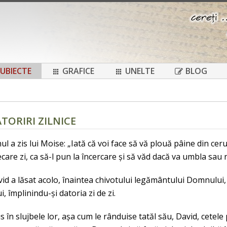
UBIECTE
GRAFICE
UNELTE
BLOG
ATORIRI ZILNICE
l a zis lui Moise: „Iată că voi face să vă plouă pâine din cerur
ecare zi, ca să-l pun la încercare și să văd dacă va umbla sa
vid a lăsat acolo, înaintea chivotului legământului Domnului, p
i, împlinindu-și datoria zi de zi.
s în slujbele lor, așa cum le rânduise tatăl său, David, cetele 