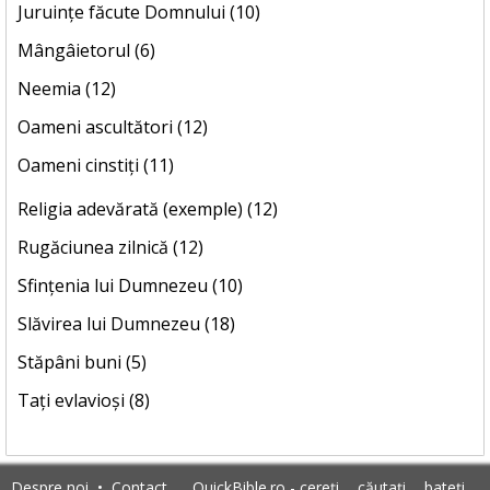
Juruințe făcute Domnului (10)
Mângâietorul (6)
Neemia (12)
Oameni ascultători (12)
Oameni cinstiți (11)
Religia adevărată (exemple) (12)
Rugăciunea zilnică (12)
Sfințenia lui Dumnezeu (10)
Slăvirea lui Dumnezeu (18)
Stăpâni buni (5)
Tați evlavioși (8)
Despre noi
•
Contact
QuickBible.ro - cereți ... căutați ... bateți ...