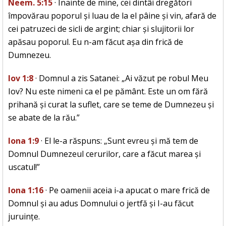
Neem. 5:15
· Înainte de mine, cei dintâi dregători
împovărau poporul și luau de la el pâine și vin, afară de
cei patruzeci de sicli de argint; chiar și slujitorii lor
apăsau poporul. Eu n-am făcut așa din frică de
Dumnezeu.
Iov 1:8
· Domnul a zis Satanei: „Ai văzut pe robul Meu
Iov? Nu este nimeni ca el pe pământ. Este un om fără
prihană și curat la suflet, care se teme de Dumnezeu și
se abate de la rău.”
Iona 1:9
· El le-a răspuns: „Sunt evreu și mă tem de
Domnul Dumnezeul cerurilor, care a făcut marea și
uscatul!”
Iona 1:16
· Pe oamenii aceia i-a apucat o mare frică de
Domnul și au adus Domnului o jertfă și I-au făcut
juruințe.