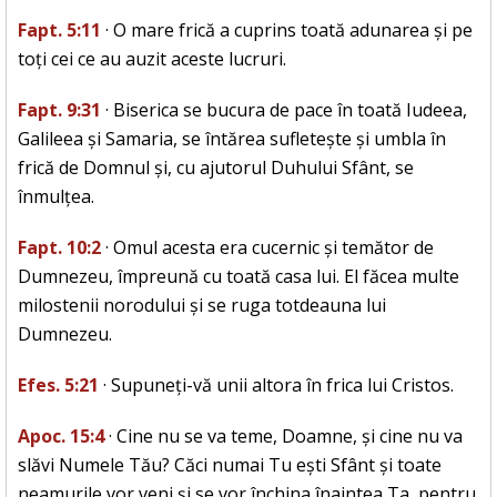
Fapt. 5:11
· O mare frică a cuprins toată adunarea și pe
toți cei ce au auzit aceste lucruri.
Fapt. 9:31
· Biserica se bucura de pace în toată Iudeea,
Galileea și Samaria, se întărea sufletește și umbla în
frică de Domnul și, cu ajutorul Duhului Sfânt, se
înmulțea.
Fapt. 10:2
· Omul acesta era cucernic și temător de
Dumnezeu, împreună cu toată casa lui. El făcea multe
milostenii norodului și se ruga totdeauna lui
Dumnezeu.
Efes. 5:21
· Supuneți-vă unii altora în frica lui Cristos.
Apoc. 15:4
· Cine nu se va teme, Doamne, și cine nu va
slăvi Numele Tău? Căci numai Tu ești Sfânt și toate
neamurile vor veni și se vor închina înaintea Ta, pentru