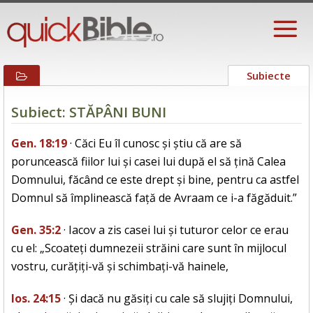
Subiecte
Subiect: STĂPÂNI BUNI
Gen. 18:19
· Căci Eu îl cunosc și știu că are să
poruncească fiilor lui și casei lui după el să țină Calea
Domnului, făcând ce este drept și bine, pentru ca astfel
Domnul să împlinească față de Avraam ce i-a făgăduit.”
Gen. 35:2
· Iacov a zis casei lui și tuturor celor ce erau
cu el: „Scoateți dumnezeii străini care sunt în mijlocul
vostru, curățiți-vă și schimbați-vă hainele,
Ios. 24:15
· Și dacă nu găsiți cu cale să slujiți Domnului,