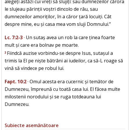
alegeți astăzi cui vreți să slujiți: sau dumnezeilor cărora
le slujeau părinții voștri dincolo de râu, sau
dumnezeilor amoriților, în a căror țară locuiți. Cât
despre mine, eu și casa mea vom sluji Domnului.”
Lc. 7:2-3
· Un sutaș avea un rob la care ținea foarte
mult și care era bolnav pe moarte.
Fiindcă auzise vorbindu-se despre Isus, sutașul a
3
trimis la El pe niște bătrâni ai iudeilor, ca să-L roage să
vină să vindece pe robul lui.
Fapt. 10:2
· Omul acesta era cucernic și temător de
Dumnezeu, împreună cu toată casa lui. El făcea multe
milostenii norodului și se ruga totdeauna lui
Dumnezeu.
Subiecte asemănătoare