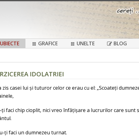
UBIECTE
GRAFICE
UNELTE
BLOG
ERZICEREA IDOLATRIEI
a zis casei lui și tuturor celor ce erau cu el: „Scoateți dumneze
ainele,
-ți faci chip cioplit, nici vreo înfățișare a lucrurilor care su
ntul.
u-ți faci un dumnezeu turnat.