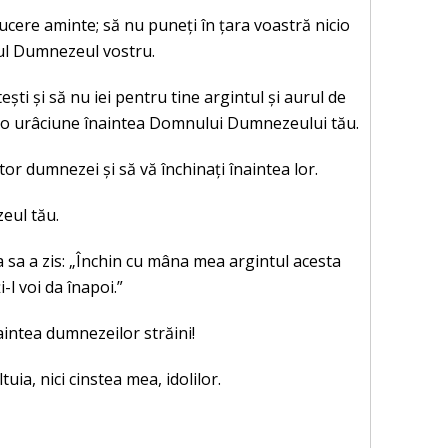
e aducere aminte; să nu puneți în țara voastră nicio
nul Dumnezeul vostru.
ești și să nu iei pentru tine argintul și aurul de
nt o urâciune înaintea Domnului Dumnezeului tău.
ltor dumnezei și să vă închinați înaintea lor.
zeul tău.
ma sa a zis: „Închin cu mâna mea argintul acesta
i-l voi da înapoi.”
naintea dumnezeilor străini!
ia, nici cinstea mea, idolilor.