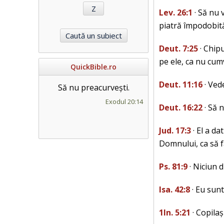
Lev. 26:1
· Să nu v
piatră împodobită
Deut. 7:25
· Chipu
pe ele, ca nu cum
QuickBible.ro
Deut. 11:16
· Vede
Să nu preacurvești.
Exodul 20:14
Deut. 16:22
· Să n
Jud. 17:3
· El a da
Domnului, ca să fac
Ps. 81:9
· Niciun d
Isa. 42:8
· Eu sunt
1In. 5:21
· Copilași