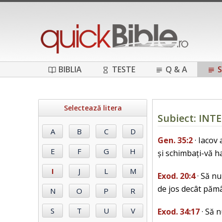
BIBLIA
TESTE
Q & A
S
Selectează litera
Subiect: INT
Gen. 35:2
· Iacov 
și schimbați-vă h
Exod. 20:4
· Să nu
de jos decât pămâ
Exod. 34:17
· Să n