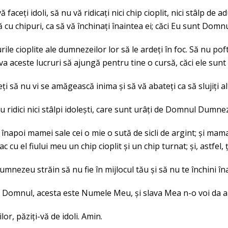
ă faceți idoli, să nu vă ridicați nici chip cioplit, nici stâlp d
 cu chipuri, ca să vă închinați înaintea ei; căci Eu sunt Dom
rile cioplite ale dumnezeilor lor să le ardeți în foc. Să nu poft
va aceste lucruri să ajungă pentru tine o cursă, căci ele su
ți să nu vi se amăgească inima și să vă abateți ca să slujiți a
u ridici nici stâlpi idolești, care sunt urâți de Domnul Dumne
t înapoi mamei sale cei o mie o sută de sicli de argint; și ma
 cu el fiului meu un chip cioplit și un chip turnat; și, astfel, ț
umnezeu străin să nu fie în mijlocul tău și să nu te închini î
 Domnul, acesta este Numele Meu, și slava Mea n-o voi da altu
lor, păziți-vă de idoli. Amin.