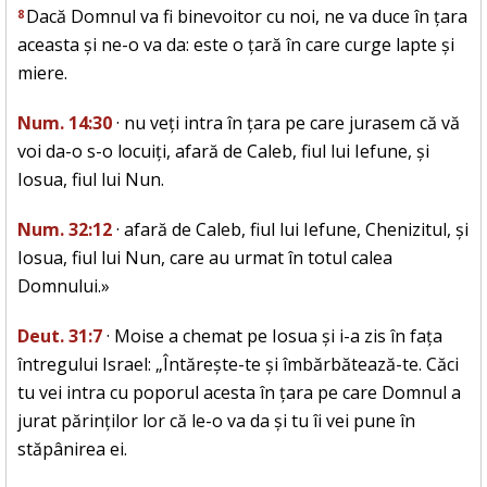
Dacă Domnul va fi binevoitor cu noi, ne va duce în țara
8
aceasta și ne-o va da: este o țară în care curge lapte și
miere.
Num. 14:30
· nu veți intra în țara pe care jurasem că vă
voi da-o s-o locuiți, afară de Caleb, fiul lui Iefune, și
Iosua, fiul lui Nun.
Num. 32:12
· afară de Caleb, fiul lui Iefune, Chenizitul, și
Iosua, fiul lui Nun, care au urmat în totul calea
Domnului.»
Deut. 31:7
· Moise a chemat pe Iosua și i-a zis în fața
întregului Israel: „Întărește-te și îmbărbătează-te. Căci
tu vei intra cu poporul acesta în țara pe care Domnul a
jurat părinților lor că le-o va da și tu îi vei pune în
stăpânirea ei.