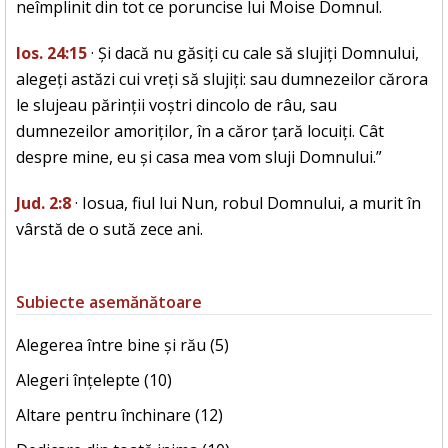
neîmplinit din tot ce poruncise lui Moise Domnul.
Ios. 24:15
· Și dacă nu găsiți cu cale să slujiți Domnului,
alegeți astăzi cui vreți să slujiți: sau dumnezeilor cărora
le slujeau părinții voștri dincolo de râu, sau
dumnezeilor amoriților, în a căror țară locuiți. Cât
despre mine, eu și casa mea vom sluji Domnului.”
Jud. 2:8
· Iosua, fiul lui Nun, robul Domnului, a murit în
vârstă de o sută zece ani.
Subiecte asemănătoare
Alegerea între bine și rău (5)
Alegeri înțelepte (10)
Altare pentru închinare (12)