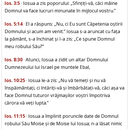
Ios. 3:5
· Iosua a zis poporului: „Sfințiți-vă, căci mâine
Domnul va face lucruri minunate în mijlocul vostru.”
Ios. 5:14
· El a răspuns: „Nu, ci Eu sunt Căpetenia oștirii
Domnului și acum am venit.” Iosua s-a aruncat cu fața
la pământ, s-a închinat și I-a zis: „Ce spune Domnul
meu robului Său?”
Ios. 8:30
· Atunci, Iosua a zidit un altar Domnului
Dumnezeului lui Israel pe muntele Ebal,
Ios. 10:25
· Iosua le-a zis: „Nu vă temeți și nu vă
înspăimântați, ci întăriți-vă și îmbărbătați-vă, căci așa va
face Domnul tuturor vrăjmașilor voștri împotriva
cărora vă veți lupta.”
Ios. 11:15
· Iosua a împlinit poruncile date de Domnul
robului Său Moise și de Moise lui Iosua; n-a lăsat nimic