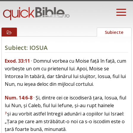
Subiecte
Subiect: IOSUA
Exod. 33:11
· Domnul vorbea cu Moise față în față, cum
vorbește un om cu prietenul lui. Apoi, Moise se
întorcea în tabără, dar tânărul lui slujitor, Iosua, fiul lui
Nun, nu ieșea deloc din mijlocul cortului.
Num. 14:6-8
· Și, dintre cei ce iscodiseră țara, Iosua, fiul
lui Nun, și Caleb, fiul lui Iefune, și-au rupt hainele
și au vorbit astfel întregii adunări a copiilor lui Israel:
7
„Țara pe care am străbătut-o noi ca s-o iscodim este o
țară foarte bună, minunată.