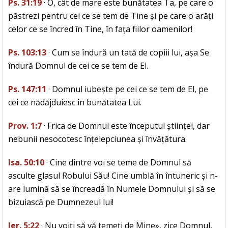
Ps. 31:19
· O, cât de mare este bunătatea Ta, pe care o
păstrezi pentru cei ce se tem de Tine și pe care o arăți
celor ce se încred în Tine, în fața fiilor oamenilor!
Ps. 103:13
· Cum se îndură un tată de copiii lui, așa Se
îndură Domnul de cei ce se tem de El.
Ps. 147:11
· Domnul iubește pe cei ce se tem de El, pe
cei ce nădăjduiesc în bunătatea Lui.
Prov. 1:7
· Frica de Domnul este începutul științei, dar
nebunii nesocotesc înțelepciunea și învățătura.
Isa. 50:10
· Cine dintre voi se teme de Domnul să
asculte glasul Robului Său! Cine umblă în întuneric și n-
are lumină să se încreadă în Numele Domnului și să se
bizuiască pe Dumnezeul lui!
Ier. 5:22
· Nu voiți să vă temeți de Mine», zice Domnul,