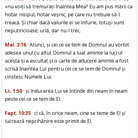
«nu voiți să tremurați înaintea Mea? Eu am pus mării ca
hotar nisipul, hotar veșnic, pe care nu trebuie să-l
treacă. Și chiar dacă valurile ei se înfurie, totuși sunt
neputincioase; urlă, dar nu-l trec.
Mal. 3:16
· Atunci, și cei ce se tem de Domnul au vorbit
adesea unul cu altul; Domnul a luat aminte la lucrul
acesta și a ascultat și o carte de aducere aminte a fost
scrisă înaintea Lui pentru cei ce se tem de Domnul și
cinstesc Numele Lui.
Lc. 1:50
· și îndurarea Lui se întinde din neam în neam
peste cei ce se tem de El.
Fapt. 10:35
· ci că, în orice neam, cine se teme de El și
lucrează neprihănire este primit de El.