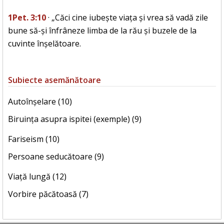
1Pet. 3:10
· „Căci cine iubește viața și vrea să vadă zile
bune să-și înfrâneze limba de la rău și buzele de la
cuvinte înșelătoare.
Subiecte asemănătoare
Autoînșelare (10)
Biruința asupra ispitei (exemple) (9)
Fariseism (10)
Persoane seducătoare (9)
Viață lungă (12)
Vorbire păcătoasă (7)