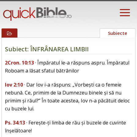
Subiecte
Subiect: ÎNFRÂNAREA LIMBII
2Cron. 10:13
· Împăratul le-a răspuns aspru. Împăratul
Roboam a lăsat sfatul bătrânilor
Iov 2:10
· Dar Iov i-a răspuns: „Vorbești ca o femeie
nebună. Ce, primim de la Dumnezeu binele și să nu
primim și răul?” În toate acestea, Iov n-a păcătuit deloc
cu buzele lui.
Ps. 34:13
· Ferește-ți limba de rău și buzele de cuvinte
înșelătoare!