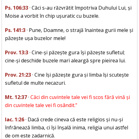
Ps. 106:33
· Căci s-au răzvrătit împotriva Duhului Lui, și
Moise a vorbit în chip ușuratic cu buzele.
Ps. 141:3
· Pune, Doamne, o strajă înaintea gurii mele și
păzește ușa buzelor mele!
Prov. 13:3
· Cine-și păzește gura își păzește sufletul;
cine-și deschide buzele mari aleargă spre pieirea lui.
Prov. 21:23
· Cine își păzește gura și limba își scutește
sufletul de multe necazuri.
Mt. 12:37
·
Căci din cuvintele tale vei fi scos fără vină și
din cuvintele tale vei fi osândit.”
Iac. 1:26
· Dacă crede cineva că este religios și nu-și
înfrânează limba, ci își înșală inima, religia unui astfel
de om este zadarnică.