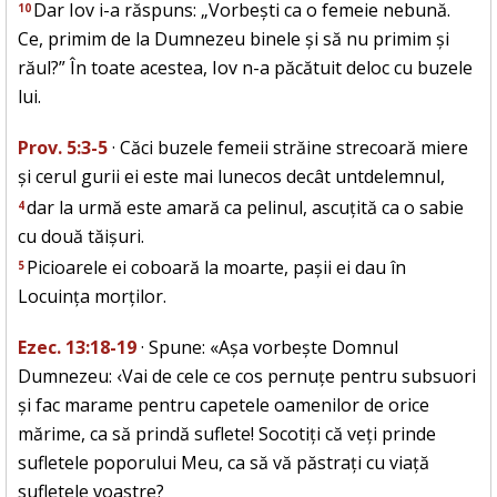
Dar Iov i-a răspuns: „Vorbești ca o femeie nebună.
10
Ce, primim de la Dumnezeu binele și să nu primim și
răul?” În toate acestea, Iov n-a păcătuit deloc cu buzele
lui.
Prov. 5:3-5
· Căci buzele femeii străine strecoară miere
și cerul gurii ei este mai lunecos decât untdelemnul,
dar la urmă este amară ca pelinul, ascuțită ca o sabie
4
cu două tăișuri.
Picioarele ei coboară la moarte, pașii ei dau în
5
Locuința morților.
Ezec. 13:18-19
· Spune: «Așa vorbește Domnul
Dumnezeu: ‹Vai de cele ce cos pernuțe pentru subsuori
și fac marame pentru capetele oamenilor de orice
mărime, ca să prindă suflete! Socotiți că veți prinde
sufletele poporului Meu, ca să vă păstrați cu viață
sufletele voastre?