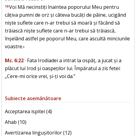
Voi Mă necinstiți înaintea poporului Meu pentru
19
câțiva pumni de orz și câteva bucăți de pâine, ucigând
niște suflete care n-ar trebui să moară și făcând să
trăiască niște suflete care n-ar trebui să trăiască,
înșelând astfel pe poporul Meu, care ascultă minciunile
voastre.›
Mc. 6:22
· Fata Irodiadei a intrat la ospăț, a jucat și a
plăcut lui Irod și oaspeților lui. Împăratul a zis fetei:
„Cere-mi orice vrei, și-ți voi da.”
Subiecte asemănătoare
Acceptarea ispitei (4)
Ahab (10)
Avertizarea lingușitorilor (12)