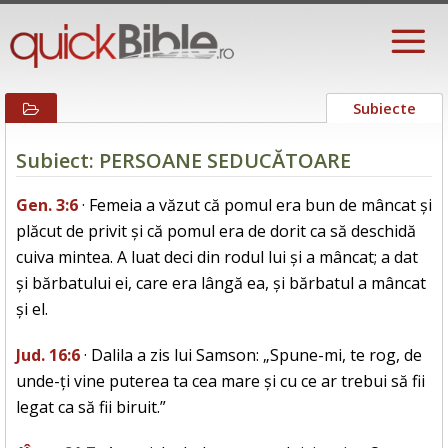
Subiecte
Subiect: PERSOANE SEDUCĂTOARE
Gen. 3:6
· Femeia a văzut că pomul era bun de mâncat și
plăcut de privit și că pomul era de dorit ca să deschidă
cuiva mintea. A luat deci din rodul lui și a mâncat; a dat
și bărbatului ei, care era lângă ea, și bărbatul a mâncat
și el.
Jud. 16:6
· Dalila a zis lui Samson: „Spune-mi, te rog, de
unde-ți vine puterea ta cea mare și cu ce ar trebui să fii
legat ca să fii biruit.”