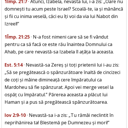
1Împ. 21:7
· Atunci, Izabela, nevasta lui, i-a zis: „Oare nu
domnești tu acum peste Israel? Scoală-te, ia și mănâncă
și fii cu inima veselă, căci eu îți voi da via lui Nabot din
Izreel!”
1Împ. 21:25
· N-a fost nimeni care să se fi vândut
pentru ca să facă ce este rău înaintea Domnului ca
Ahab, pe care nevastă-sa Izabela îl ațâța la aceasta.
Est. 5:14
· Nevastă-sa Zereș și toți prietenii lui i-au zis:
„Să se pregătească o spânzurătoare înaltă de cincizeci
de coți și mâine dimineață cere împăratului ca
Mardoheu să fie spânzurat. Apoi vei merge vesel la
ospăț cu împăratul.” Părerea aceasta a plăcut lui
Haman și a pus să pregătească spânzurătoarea.
Iov 2:9-10
· Nevastă-sa i-a zis: „Tu rămâi neclintit în
neprihănirea ta! Blestemă pe Dumnezeu și mori!”