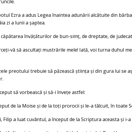
runcile.
eotul Ezra a adus Legea înaintea adunării alcătuite din bărbați
ia zi a lunii a șaptea.
 căpătarea învățăturilor de bun-simț, de dreptate, de judecat
rceți-vă să ascultați mustrările mele! Iată, voi turna duhul m
zele preotului trebuie să păzească știința și din gura lui se a
r.
nceput să vorbească și să-i învețe astfel:
ceput de la Moise și de la toți prorocii și le-a tâlcuit, în toate Sc
i, Filip a luat cuvântul, a început de la Scriptura aceasta și i