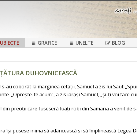
UBIECTE
GRAFICE
UNELTE
BLOG
VĂȚĂTURA DUHOVNICEASCĂ
 s-au coborât la marginea cetății, Samuel a zis lui Saul: „Spun
ainte. „Oprește-te acum”, a zis iarăși Samuel, „și-ți voi face
l din preoții care fuseseră luați robi din Samaria a venit de s
zra își pusese inima să adâncească și să împlinească Legea Do