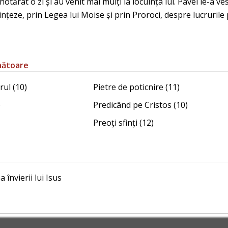
 hotărât o zi și au venit mai mulți la locuința lui. Pavel le-a 
ințeze, prin Legea lui Moise și prin Proroci, despre lucrurile
nătoare
rul (10)
Pietre de poticnire (11)
)
Predicând pe Cristos (10)
Preoți sfinți (12)
 învierii lui Isus