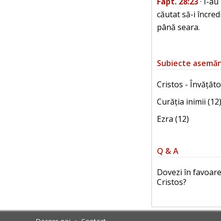
Fapt. 28:23
· I-au
căutat să-i încred
până seara.
Subiecte asemă
Cristos - Învățăto
Curăția inimii (12
Ezra (12)
Q & A
Dovezi în favoarea
Cristos?