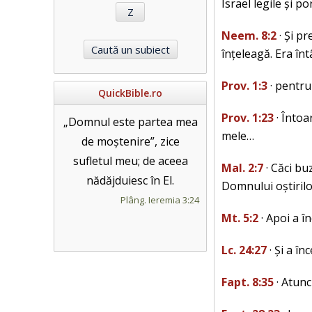
Israel legile și po
Neem. 8:2
· Și pr
înțeleagă. Era întâ
Prov. 1:3
· pentru
QuickBible.ro
Prov. 1:23
· Întoa
„Domnul este partea mea
mele…
de moștenire”, zice
sufletul meu; de aceea
Mal. 2:7
· Căci bu
nădăjduiesc în El.
Domnului oștirilo
Plâng. Ieremia 3:24
Mt. 5:2
· Apoi a î
Lc. 24:27
· Și a în
Fapt. 8:35
· Atunc