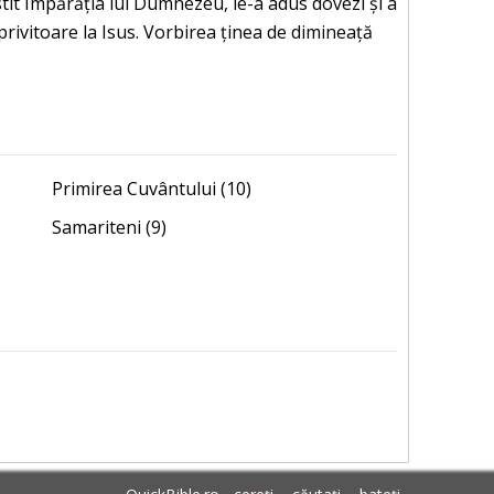
vestit Împărăția lui Dumnezeu, le-a adus dovezi și a
 privitoare la Isus. Vorbirea ținea de dimineață
Primirea Cuvântului (10)
Samariteni (9)