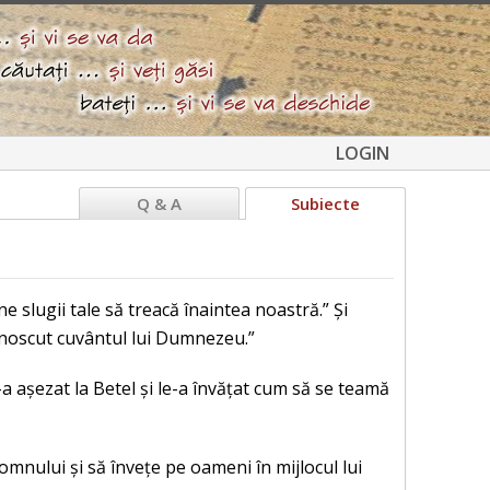
LOGIN
Q & A
Subiecte
e slugii tale să treacă înaintea noastră.” Și
 cunoscut cuvântul lui Dumnezeu.”
-a așezat la Betel și le-a învățat cum să se teamă
mnului și să învețe pe oameni în mijlocul lui