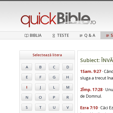
BIBLIA
TESTE
Q & A
S
Selectează litera
Subiect: ÎN
1Sam. 9:27
· Când
sluga a trecut în
2Împ. 17:28
· Unu
de Domnul.
Ezra 7:10
· Căci E