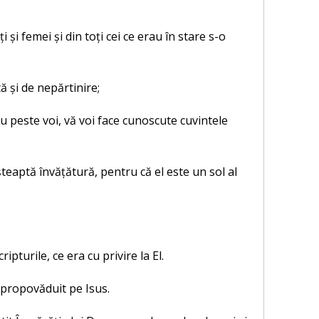
 și femei și din toți cei ce erau în stare s-o
ă și de nepărtinire;
eu peste voi, vă voi face cunoscute cuvintele
șteaptă învățătură, pentru că el este un sol al
ripturile, ce era cu privire la El.
-a propovăduit pe Isus.