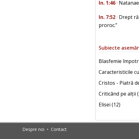
In. 1:46
· Natanael
In. 7:52
· Drept ră
proroc.”
Subiecte asemă
Blasfemie împotriv
Caracteristicile cu
Cristos - Piatră d
Criticând pe alții 
Elisei (12)
Despre noi
•
Contact