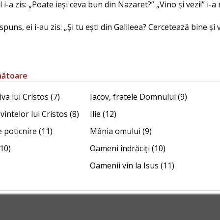
 i-a zis: „Poate ieși ceva bun din Nazaret?” „Vino și vezi!” i-a 
spuns, ei i-au zis: „Și tu ești din Galileea? Cercetează bine și 
nătoare
a lui Cristos (7)
Iacov, fratele Domnului (9)
vintelor lui Cristos (8)
Ilie (12)
e poticnire (11)
Mânia omului (9)
(10)
Oameni îndrăciți (10)
Oamenii vin la Isus (11)