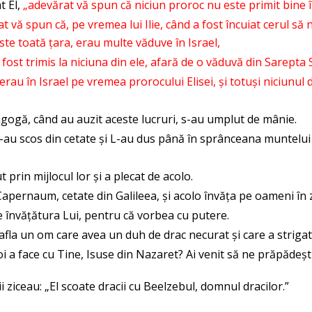
t El,
„adevărat vă spun că niciun proroc nu este primit bine în
t vă spun că, pe vremea lui Ilie, când a fost încuiat cerul să n
e toată țara, erau multe văduve în Israel,
-a fost trimis la niciuna din ele, afară de o văduvă din Sarepta 
 erau în Israel pe vremea prorocului Elisei, și totuși niciunul
nagogă, când au auzit aceste lucruri, s-au umplut de mânie.
L-au scos din cetate și L-au dus până în sprânceana muntelui 
t prin mijlocul lor și a plecat de acolo.
Capernaum, cetate din Galileea, și acolo învăța pe oameni în 
de învățătura Lui, pentru că vorbea cu putere.
afla un om care avea un duh de drac necurat și care a strigat 
i a face cu Tine, Isuse din Nazaret? Ai venit să ne prăpădești
i ziceau: „El scoate dracii cu Beelzebul, domnul dracilor.”