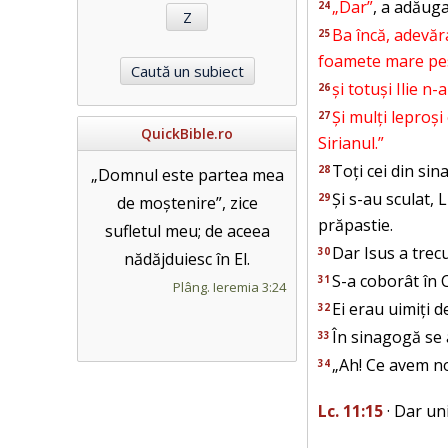
„Dar”
, a adăuga
24
Ba încă, adevăra
25
foamete mare pest
și totuși Ilie n
26
Și mulți leproși
27
QuickBible.ro
Sirianul.”
Toți cei din si
28
„Domnul este partea mea
Și s-au sculat, 
29
de moștenire”, zice
prăpastie.
sufletul meu; de aceea
Dar Isus a trecu
30
nădăjduiesc în El.
S-a coborât în 
31
Plâng. Ieremia 3:24
Ei erau uimiți 
32
În sinagogă se 
33
„Ah! Ce avem no
34
Lc. 11:15
· Dar uni