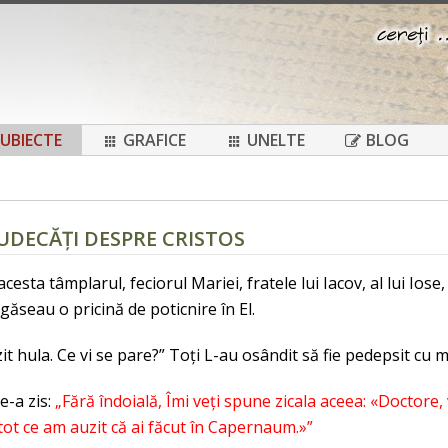
UBIECTE
GRAFICE
UNELTE
BLOG
JUDECĂȚI DESPRE CRISTOS
cesta tâmplarul, feciorul Mariei, fratele lui Iacov, al lui Iose,
i găseau o pricină de poticnire în El.
zit hula. Ce vi se pare?” Toți L-au osândit să fie pedepsit cu 
le-a zis:
„Fără îndoială, Îmi veți spune zicala aceea: «Doctore, v
, tot ce am auzit că ai făcut în Capernaum.»”