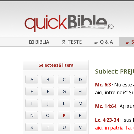
BIBLIA
TESTE
Q & A
S
Selectează litera
Subiect: PRE
Mc. 6:3
· Nu este a
aici, între noi?” Ș
Mc. 14:64
· Ați au
Lc. 4:23-34
· Isus 
aici, în patria Ta