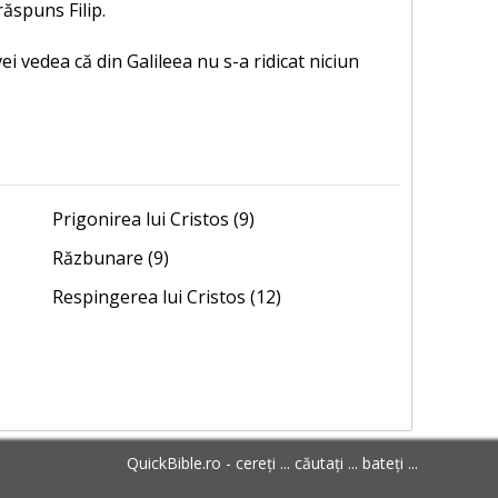
răspuns Filip.
vei vedea că din Galileea nu s-a ridicat niciun
Prigonirea lui Cristos (9)
Răzbunare (9)
Respingerea lui Cristos (12)
QuickBible.ro - cereți ... căutați ... bateți ...