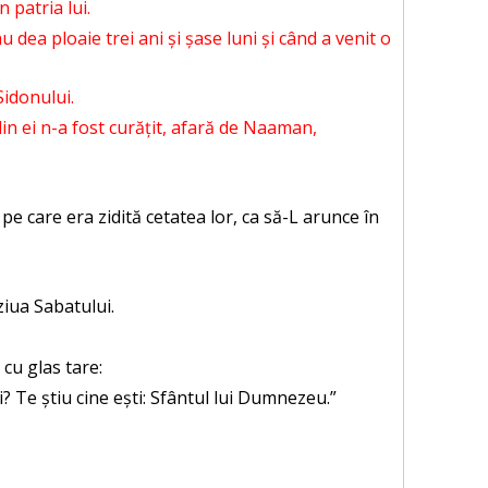
 patria lui.
u dea ploaie trei ani și șase luni și când a venit o
Sidonului.
 din ei n-a fost curățit, afară de Naaman,
pe care era zidită cetatea lor, ca să-L arunce în
ziua Sabatului.
cu glas tare:
? Te știu cine ești: Sfântul lui Dumnezeu.”