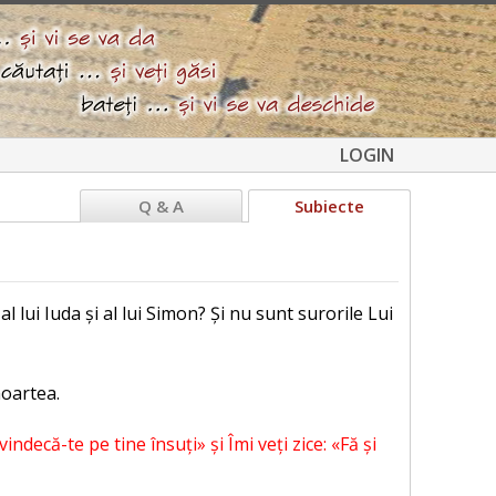
LOGIN
Q & A
Subiecte
 al lui Iuda și al lui Simon? Și nu sunt surorile Lui
moartea.
indecă-te pe tine însuți» și Îmi veți zice: «Fă și