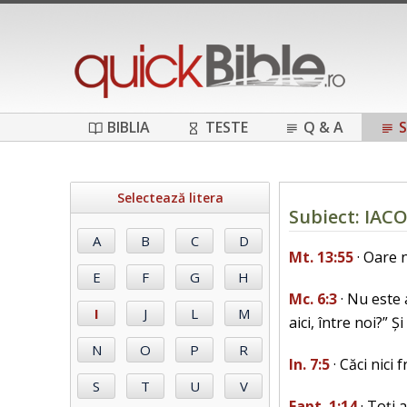
BIBLIA
TESTE
Q & A
S
Selectează litera
Subiect: IA
Mt. 13:55
· Oare n
Mc. 6:3
· Nu este a
aici, între noi?” Ș
In. 7:5
· Căci nici 
Fapt. 1:14
· Toți 