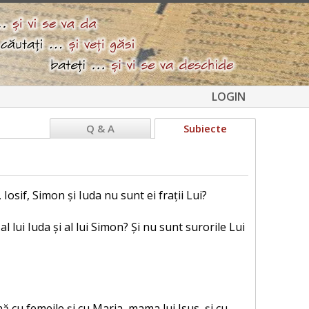
LOGIN
Q & A
Subiecte
Iosif, Simon și Iuda nu sunt ei frații Lui?
 al lui Iuda și al lui Simon? Și nu sunt surorile Lui
ă cu femeile și cu Maria, mama lui Isus, și cu