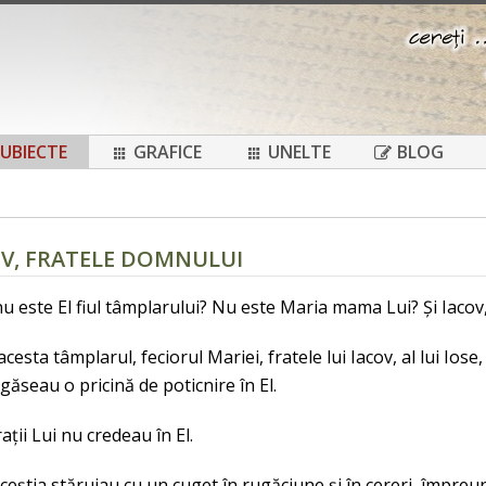
UBIECTE
GRAFICE
UNELTE
BLOG
COV, FRATELE DOMNULUI
u este El fiul tâmplarului? Nu este Maria mama Lui? Și Iacov, 
cesta tâmplarul, feciorul Mariei, fratele lui Iacov, al lui Iose,
i găseau o pricină de poticnire în El.
frații Lui nu credeau în El.
aceștia stăruiau cu un cuget în rugăciune și în cereri, împreun