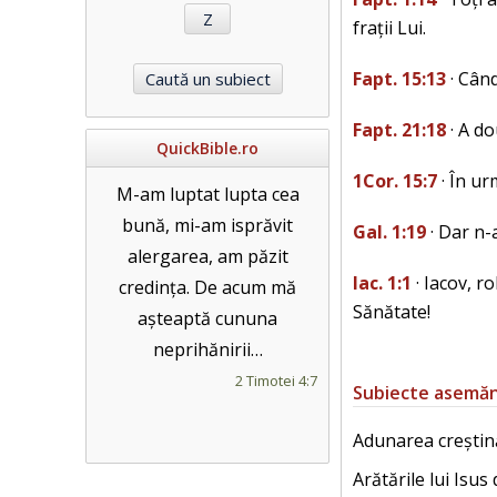
frații Lui.
Fapt. 15:13
· Când
Fapt. 21:18
· A do
QuickBible.ro
1Cor. 15:7
· În ur
M-am luptat lupta cea
bună, mi-am isprăvit
Gal. 1:19
· Dar n-
alergarea, am păzit
Iac. 1:1
· Iacov, r
credința. De acum mă
Sănătate!
așteaptă cununa
neprihănirii…
2 Timotei 4:7
Subiecte asemă
Adunarea creștin
Arătările lui Isus