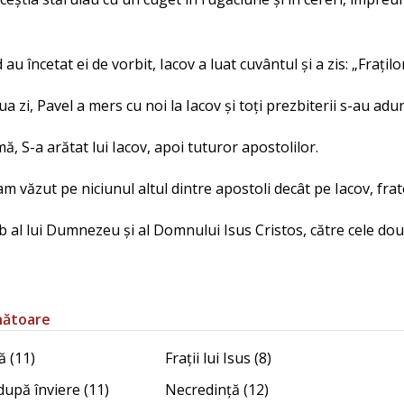
 au încetat ei de vorbit, Iacov a luat cuvântul și a zis: „Frațilo
ua zi, Pavel a mers cu noi la Iacov și toți prezbiterii s-au adu
mă, S-a arătat lui Iacov, apoi tuturor apostolilor.
am văzut pe niciunul altul dintre apostoli decât pe Iacov, fra
ob al lui Dumnezeu și al Domnului Isus Cristos, către cele do
nătoare
ă (11)
Frații lui Isus (8)
 după înviere (11)
Necredință (12)