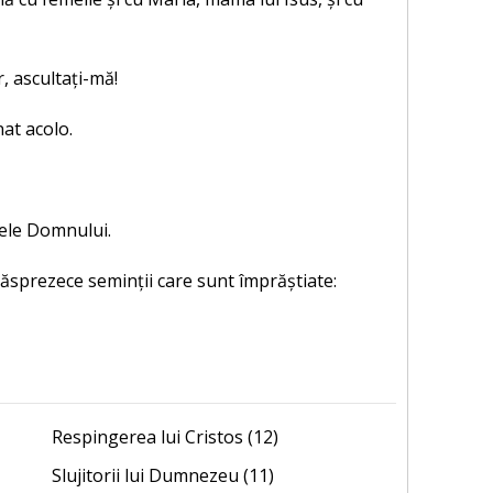
r, ascultați-mă!
nat acolo.
tele Domnului.
uăsprezece seminții care sunt împrăștiate:
Respingerea lui Cristos (12)
Slujitorii lui Dumnezeu (11)