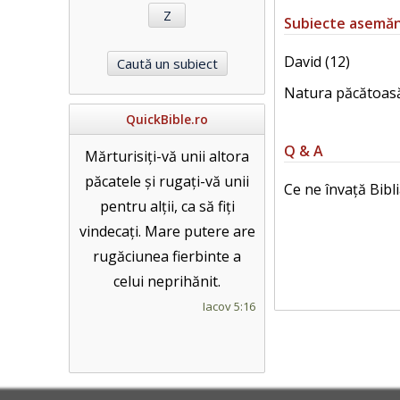
Subiecte asemă
David (12)
Natura păcătoasă
QuickBible.ro
Q & A
Mărturisiți-vă unii altora
păcatele și rugați-vă unii
Ce ne învață Bibl
pentru alții, ca să fiți
vindecați. Mare putere are
rugăciunea fierbinte a
celui neprihănit.
Iacov 5:16