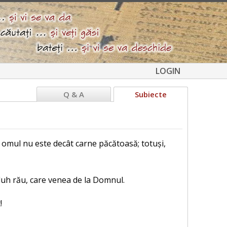
LOGIN
Q & A
Subiecte
 omul nu este decât carne păcătoasă; totuși,
duh rău, care venea de la Domnul.
!