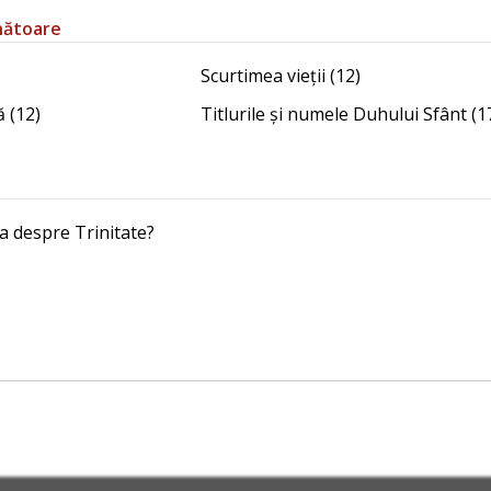
nătoare
Scurtimea vieții (12)
 (12)
Titlurile și numele Duhului Sfânt (1
ia despre Trinitate?