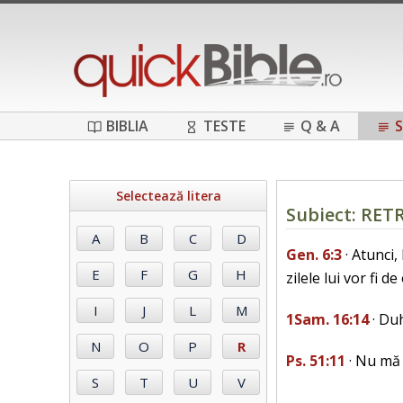
BIBLIA
TESTE
Q & A
S
Selectează litera
Subiect: RE
Gen. 6:3
· Atunci
zilele lui vor fi d
1Sam. 16:14
· Duh
Ps. 51:11
· Nu mă 