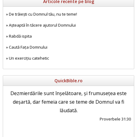
Articole recente pe blog
»
De trăiești cu Domnul tău, nu te teme!
»
Așteaptă în tăcere ajutorul Domnului
»
Rabdă ispita
»
Caută Fața Domnului
»
Un exercițiu catehetic
QuickBible.ro
Dezmierdările sunt înșelătoare, și frumusețea este
deșartă, dar femeia care se teme de Domnul va fi
lăudată.
Proverbele 31:30