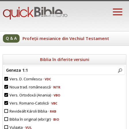
Q & A
Profeții mesianice din Vechiul Testament
Biblia în diferite versiuni
Geneza 1:1
Vers. D. Cornilescu ·
VDC
Noua trad. românească ·
NTR
Vers. Ortodoxă (Anania) ·
VBO
Vers. Romano-Catolică ·
VBC
Revideált Károli Biblia ·
RKB
Biblia în original (ebr/gr) ·
BIO
Vulgata ·
VUL