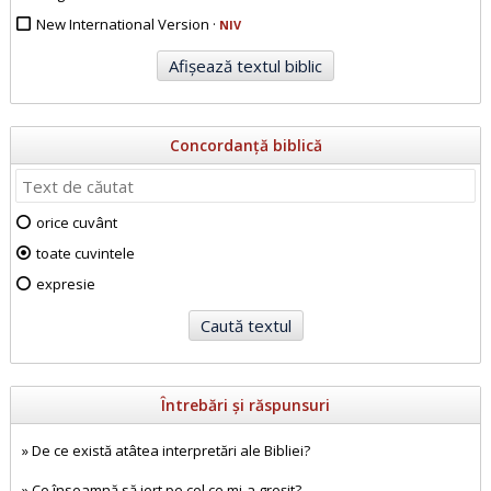
New International Version ·
NIV
Concordanță biblică
orice cuvânt
toate cuvintele
expresie
Întrebări și răspunsuri
»
De ce există atâtea interpretări ale Bibliei?
»
Ce înseamnă să iert pe cel ce mi-a greșit?