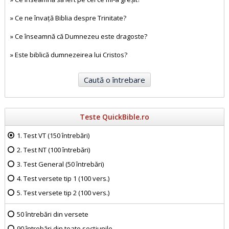
»
Ce ne învață Biblia despre Trinitate?
»
Ce înseamnă că Dumnezeu este dragoste?
»
Este biblică dumnezeirea lui Cristos?
Teste QuickBible.ro
1. Test VT (150 întrebări)
2. Test NT (100 întrebări)
3. Test General (50 întrebări)
4. Test versete tip 1 (100 vers.)
5. Test versete tip 2 (100 vers.)
50 întrebări din versete
90 întrebări din toate secțiunile