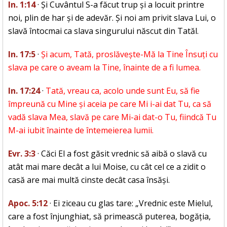
In. 1:14
· Și Cuvântul S-a făcut trup și a locuit printre
noi, plin de har și de adevăr. Și noi am privit slava Lui, o
slavă întocmai ca slava singurului născut din Tatăl.
In. 17:5
·
Și acum, Tată, proslăvește-Mă la Tine Însuți cu
slava pe care o aveam la Tine, înainte de a fi lumea.
In. 17:24
·
Tată, vreau ca, acolo unde sunt Eu, să fie
împreună cu Mine și aceia pe care Mi i-ai dat Tu, ca să
vadă slava Mea, slavă pe care Mi-ai dat-o Tu, fiindcă Tu
M-ai iubit înainte de întemeierea lumii.
Evr. 3:3
· Căci El a fost găsit vrednic să aibă o slavă cu
atât mai mare decât a lui Moise, cu cât cel ce a zidit o
casă are mai multă cinste decât casa însăși.
Apoc. 5:12
· Ei ziceau cu glas tare: „Vrednic este Mielul,
care a fost înjunghiat, să primească puterea, bogăția,