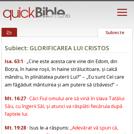
Subiecte
Subiect: GLORIFICAREA LUI CRISTOS
Isa. 63:1
· „Cine este acesta care vine din Edom, din
Boțra, în haine roșii, în haine strălucitoare, și calcă
mândru, în plinătatea puterii Lui?” – „Eu sunt Cel care
am făgăduit mântuirea și am putere să izbăvesc!” –
Mt. 16:27
·
Căci Fiul omului are să vină în slava Tatălui
Său, cu îngerii Săi, și atunci va răsplăti fiecăruia după
faptele lui.
Mt. 19:28
· Isus le-a răspuns:
„Adevărat vă spun că,