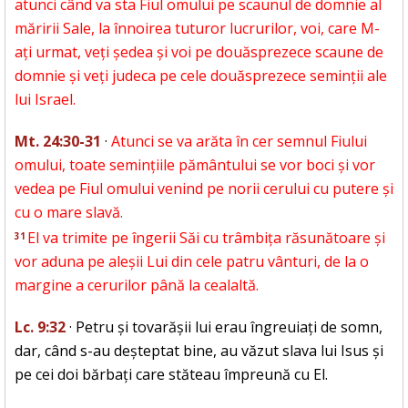
atunci când va sta Fiul omului pe scaunul de domnie al
măririi Sale, la înnoirea tuturor lucrurilor, voi, care M-
ați urmat, veți ședea și voi pe douăsprezece scaune de
domnie și veți judeca pe cele douăsprezece seminții ale
lui Israel.
Mt. 24:30-31
·
Atunci se va arăta în cer semnul Fiului
omului, toate semințiile pământului se vor boci și vor
vedea pe Fiul omului venind pe norii cerului cu putere și
cu o mare slavă.
El va trimite pe îngerii Săi cu trâmbița răsunătoare și
31
vor aduna pe aleșii Lui din cele patru vânturi, de la o
margine a cerurilor până la cealaltă.
Lc. 9:32
· Petru și tovarășii lui erau îngreuiați de somn,
dar, când s-au deșteptat bine, au văzut slava lui Isus și
pe cei doi bărbați care stăteau împreună cu El.