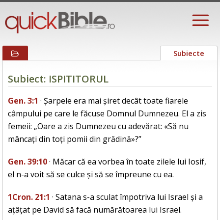
Subiecte
Subiect: ISPITITORUL
Gen. 3:1
· Șarpele era mai șiret decât toate fiarele
câmpului pe care le făcuse Domnul Dumnezeu. El a zis
femeii: „Oare a zis Dumnezeu cu adevărat: «Să nu
mâncați din toți pomii din grădină»?”
Gen. 39:10
· Măcar că ea vorbea în toate zilele lui Iosif,
el n-a voit să se culce și să se împreune cu ea.
1Cron. 21:1
· Satana s-a sculat împotriva lui Israel și a
ațâțat pe David să facă numărătoarea lui Israel.