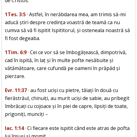
de Cristos.
1Tes. 3:5
· Astfel, în nerăbdarea mea, am trimis să-mi
aducă știri despre credința voastră de teamă ca nu
cumva să vă fi ispitit Ispititorul, și osteneala noastră să
fi fost degeaba.
1Tim. 6:9
· Cei ce vor să se îmbogățească, dimpotrivă,
cad în ispită, în laț și în multe pofte nesăbuite și
vătămătoare, care cufundă pe oameni în prăpăd și
pierzare.
Evr. 11:37
· au fost uciși cu pietre, tăiați în două cu
fierăstrăul, chinuiți, au murit uciși de sabie, au pribegit
îmbrăcați cu cojoace și în piei de capre, lipsiți de toate,
prigoniți, munciți –
Iac. 1:14
· Ci fiecare este ispitit când este atras de pofta
lui însuși și momit.