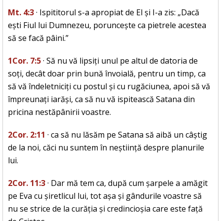
Mt. 4:3
· Ispititorul s-a apropiat de El și I-a zis: „Dacă
ești Fiul lui Dumnezeu, poruncește ca pietrele acestea
să se facă pâini.”
1Cor. 7:5
· Să nu vă lipsiți unul pe altul de datoria de
soți, decât doar prin bună învoială, pentru un timp, ca
să vă îndeletniciți cu postul și cu rugăciunea, apoi să vă
împreunați iarăși, ca să nu vă ispitească Satana din
pricina nestăpânirii voastre.
2Cor. 2:11
· ca să nu lăsăm pe Satana să aibă un câștig
de la noi, căci nu suntem în neștiință despre planurile
lui.
2Cor. 11:3
· Dar mă tem ca, după cum șarpele a amăgit
pe Eva cu șiretlicul lui, tot așa și gândurile voastre să
nu se strice de la curăția și credincioșia care este față