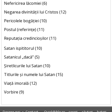
Nefericirea lăcomiei (6)
Negarea divinității lui Cristos (12)
Pericolele bogăției (10)
Postul (referințe) (11)
Reputația credincioșilor (11)
Satan ispititorul (10)
Satanicul „dacă” (5)
Șiretlicurile lui Satan (10)
Titlurile și numele lui Satan (15)
Viață imorală (12)
Vorbire (9)
Despre noi
•
Contact
QuickBible.ro - cereți ... căutați ... bateți ...